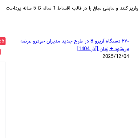
در این طرح فروش، متقاضیان می‌توانند به انتخاب خود %50، %60، %70 و یا %80 از مبلغ خودرو را بعنوان پیش‌پرداخت به حساب شرکت واریز کنند و مابقی مبلغ را در قالب اقساط 1 ساله تا 5 ساله پرداخت
۲۷۰ دستگاه آریزو 8 در طرح جدید مدیران خودرو عرضه
55
می‌شود + زمان [آذر 1404]
2025/12/04