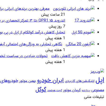
معرفی بهترین برندهای ایرانی برا
21 ساعت پیش
اندروید ۱۵ QPR1 بتا ۳: تمرکز انحصاری بر پایداری و رفع اشکالات
7 روز پیش
تحلیل کاهش درآمد کوالکام از اپل در پی بو
1 هفته پیش
نگاهی تحلیلی به ویژگی‌های احتمالی آیف
1 هفته پیش
تحولات بنیادین در سیاست تخص
1 هفته پیش
اپل
ایران خودرو
خودروهای و
بهمن موتور
اپلیکیشن‌های کاربردی
گوگل
مصنوعی
کرمان موتور
پردازنده
گجت هوشمند
تبلیغات متنی