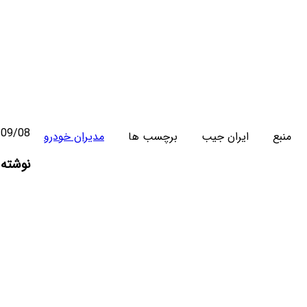
/09/08
منبع
ایران جیب
برچسب ها
مدیران خودرو
واتس
تلگرام
ایکس
اشتراک
لینکدای
نوشته 
آپ
گذاری
با
ایمیل