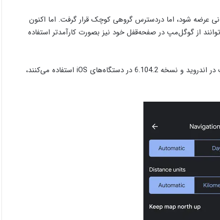
وئن 2023 برای عموم در سطح جهانی عرضه شود، اما دردسترس گروهی کوچک قرار گرفت. اما اکنون
توانند از گوگل‌مپ در صفحه‌قفل خود نیز بصورت کارآمدتر استفاده
گفته می‌شود این ویژگی برای کاربرانی که از نسخه 11.116 گوگل‌مپ در اندروید و نسخه 6.104.2 در دستگاه‌های iOS استفاده می‌کنند،