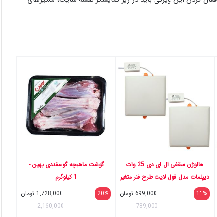
هالوژن سقفی ال ای دی 25 وات
گوشت ماهیچه گوسفندی بهین -
دیپلمات مدل فول لایت طرح فنر متغیر
1 کیلوگرم
توکار مربع بسته 2 عددی
11%
699,000
تومان
20%
1,728,000
تومان
2,160,000
789,000