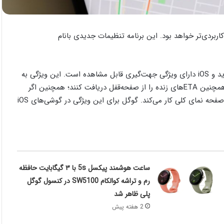
فحه‌قفل دستگاه اندرویدی و iOS شما بسیار کاربردی‌تر خواهد بود. این برنامه تنظیمات جدیدی بانام
گفته می‌شود گوگل در فوریه 2023، اعلام کرد که برنامه مپ در اندروید و iOS دارای ویژگی جهت‌گیری قابل مشاهده است. این ویژگی به
کاربران اندرویدی اجازه می‌دهد تا ببینند می‌خواهند به‌کجا بروند و همچنین ETAهای زنده را از صفحه‌قفل دریافت کنند؛ همچنین اگر
دکمه استارت را برای مسیریابی فشار نداده باشید نیز، مسیریابی در صفحه نمای کلی کار می‌کند. گوگل برای این ویژگی در گوشی‌های iOS
ساعت هوشمند پیکسل 5s با ۳ گیگابایت حافظه
رم و تراشه کوالکام SW5100 در کنسول گوگل
پلی ظاهر شد
2 هفته پیش