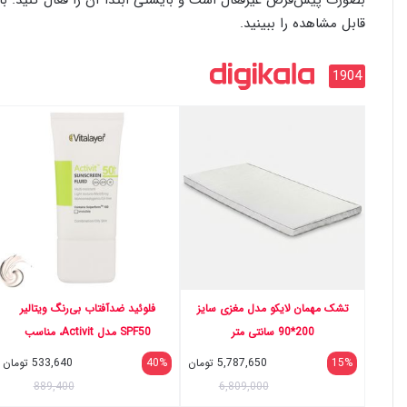
قابل مشاهده را ببینید.
1904
تشک مهمان لایکو مدل مغزی سایز
فلوئید ضدآفتاب بی‌رنگ ویتالیر
200*90 سانتی متر
SPF50 مدل Activit، مناسب
پوست‌های مختلط و چرب، حجم 50
15%
5,787,650
تومان
40%
533,640
تومان
میلی‌لیتر
889,400
6,809,000