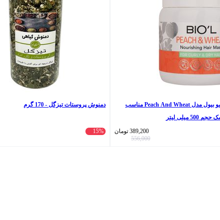
ماسک تقویت کننده مو بیول مدل Peach And Wheat مناسب
دمنوش پروستات تیزگل - 170 گرم
5 میلی لیتر
389,200
تومان
15%
556,000