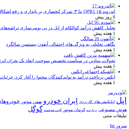
اندروید ۱۵ QPR1 بتا ۳: تمرکز انحصاری بر پایداری و رفع اشکالات
6 روز پیش
تحلیل کاهش درآمد کوالکام از اپل در پی بومی‌سازی تراشه‌های 
1 هفته پیش
نگاهی تحلیلی به ویژگی‌های احتمالی آیفون بیستمین سالگرد
1 هفته پیش
تحولات بنیادین در سیاست تخصیص سوخت: ابعاد یک بحران انرژ
1 هفته پیش
ایکس پرداخت درآمد به تولیدکنندگان محتوا را آغاز کرد: جزئیات
1 هفته پیش
اپل
ایران خودرو
خودروهای
بهمن موتور
اپلیکیشن‌های کاربردی
گوگل
هوش مصنوعی
کرمان موتور
پردازنده
گجت هوشمند
تبلیغات متنی
سرور hp