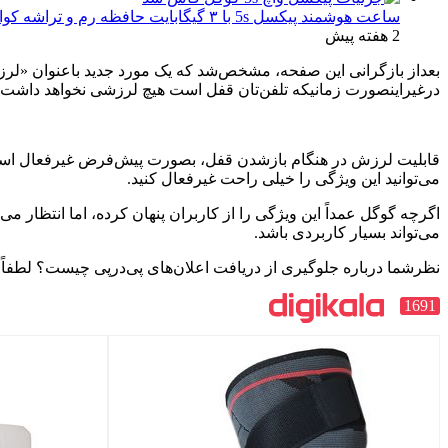
ساعت هوشمند پیکسل 5s با ۳ گیگابایت حافظه رم و تراشه کوالکام SW5100 در کنسول گوگل پلی ظاهر شد
2 هفته پیش
بعداز بازگرانی این صفحه، مشخص‌شد که یک مورد جدید باعنوان «لرز
درغیراینصورت زمانیکه تلفن‌تان قفل است هیچ لرزشی نخواهد داشت. با
قابلیت لرزش در هنگام بازشدن قفل، بصورت پیش‌فرض غیرفعال است و اگر 
می‌توانید این ویژگی را خیلی راحت غیرفعال کنید.
می‌تواند بسیار کاربردی باشد.
نظرشما درباره جلوگیری از دریافت اعلان‌های پی‌درپی چیست؟ لطفاً نظ
1691