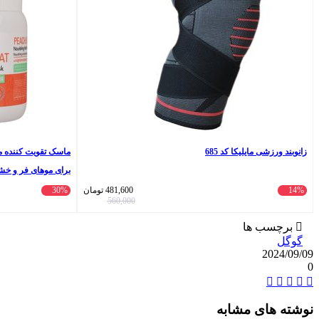
زانوبند ورزشی مایلیکا کد 685
برای موهای فر و خشک حجم 00
14%
481,600
تومان
30%
560,000
برچسب ها
گوگل
2024/09/09
0
تلگرام
واتس
ایکس
لینکداین
اشتراک
آپ
گذاری
با
نوشته های مشابه