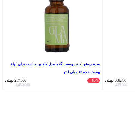
سرم روشن کننده پوست گلاما مدل کافئین مناسب برای انواع
پوست حجم 30 میلی لیتر
386,750
تومان
85%
217,500
تومان
1,450,000
455,000