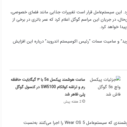
در مراسم I/O از تغییرات اندروید 15 رونمایی کرد. این سیستم‌عامل قرار است تغییرات جذابی مانند فضای خصوصی،
ال، در جریان این مراسم گوگل اعلام کرد که عمر باتری در برخی از
وید” و سامیت سمات “رئیس اکوسیستم اندروید” درباره این افزایش
ساعت هوشمند پیکسل 5s با ۳ گیگابایت حافظه
رم و تراشه کوالکام SW5100 در کنسول گوگل
پلی ظاهر شد
2 هفته پیش
گوگل درباره این ویژگی گفت: ویژگی دوهای ماراتن در ساعت‌های‌هوشمندی که سیستم‌عامل Wear OS 5 را اجرا می‌کنند به‌نسبت