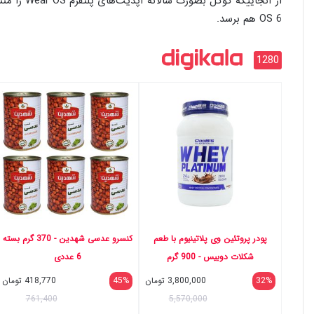
OS 6 هم برسد.
1280
پودر پروتئین وی پلاتینیوم با طعم
کنسرو عدسی شهدین - 370 گرم بسته
شکلات دوبیس - 900 گرم
6 عددی
32%
3,800,000
تومان
45%
418,770
تومان
761,400
5,570,000