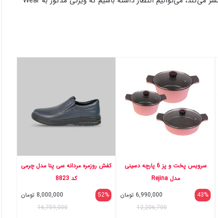
از آنجاییکه گوگل بصورت سالانه آپدیت‌های پلتفرم Wear OS را منتشر می‌کند، می‌توانیم انتظار داشته باشیم که ویژگی مذکور به Wear
سرویس پخت و پز 6 پارچه دسینی
کفش روزمره مردانه سی یِنا مدل چرمی
مدل Rejina
کد 8823
43%
6,990,000
تومان
52%
8,000,000
تومان
16,759,000
12,206,700