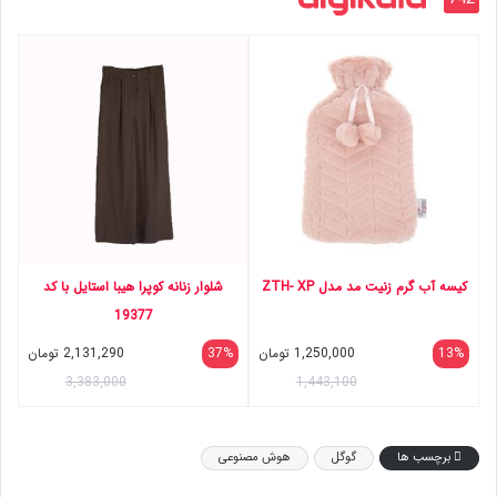
کیسه آب گرم زنیت مد مدل ZTH- XP
شلوار زنانه کوپرا هیبا استایل با کد
19377
13%
1,250,000
تومان
37%
2,131,290
تومان
3,383,000
1,443,100
برچسب ها
گوگل
هوش مصنوعی