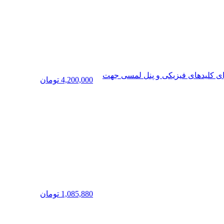
 گردنی مدل A897BL با نویز کنسلینگ فعال (ANC)، درگاه شارژ USB Type-C، دارای کلیدهای فیزیکی و پنل لمسی جهت
4,200,000
تومان
1,085,880
تومان