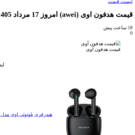
لیست قیمت
قیمت هدفون اوی (awei) امروز 17 مرداد 1405
18 ساعت پیش
0
قیمت هدفون آوی
لی
هندزفری بلوتوثی اوی مدل T26 Pro