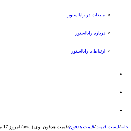
تبلیغات در رایااستور
درباره رایااستور
ارتباط با رایااستور
ورود
تغییر
پوسته
جستجو
خانه
/
لیست قیمت
/
قیمت هدفون
/
قیمت هدفون اوی (awei) امروز 17 مرداد 1405
برای