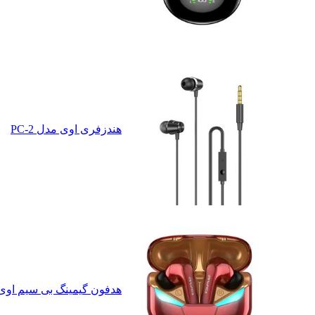
هندزفری اوی مدل PC-2
هدفون گیمینگ بی سیم اوی مدل SS 35 RESISTANT T