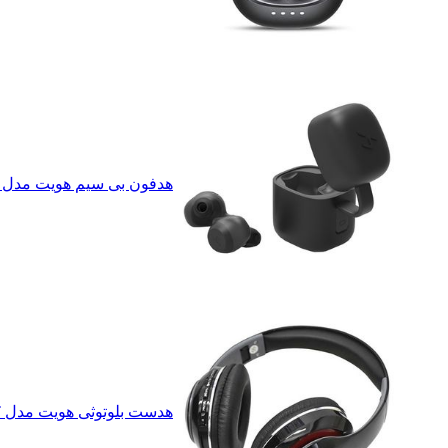
هدفون بی‌ سیم هویت مدل G1
هدست بلوتوثی هویت مدل HV-H2558BT