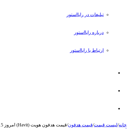
تبلیغات در رایااستور
درباره رایااستور
ارتباط با رایااستور
ورود
تغییر
پوسته
جستجو
خانه
/
لیست قیمت
/
قیمت هدفون
/
قیمت هدفون هویت (Havit) امروز 15 مرداد 1405
برای