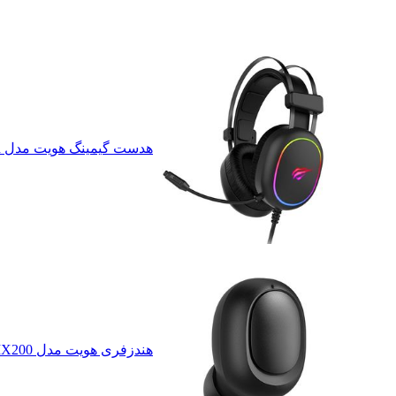
هدست گیمینگ هویت مدل H2016d
هندزفری هویت مدل IX200