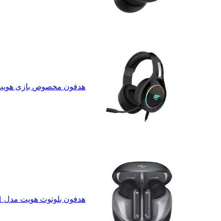
هدفون مخصوص بازی هویت مدل d.939119
هدفون بلوتوث هویت مدل TW931