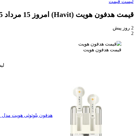
لیست قیمت
قیمت هدفون هویت (Havit) امروز 15 مرداد 1405
2 روز پیش
2
قیمت هدفون هویت
لی
هدفون بلوتوثی هویت مدل TW981