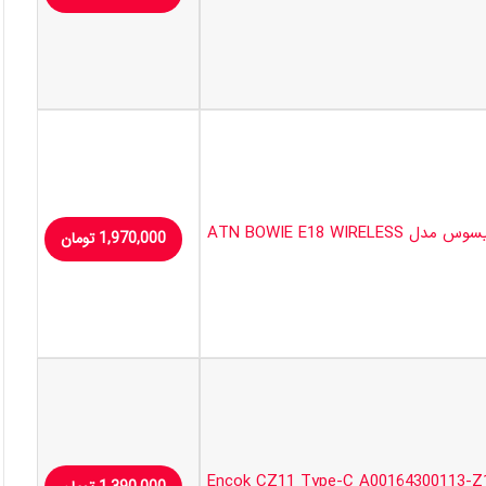
ATN BOWIE E18 WIREL
1,970,000
تومان