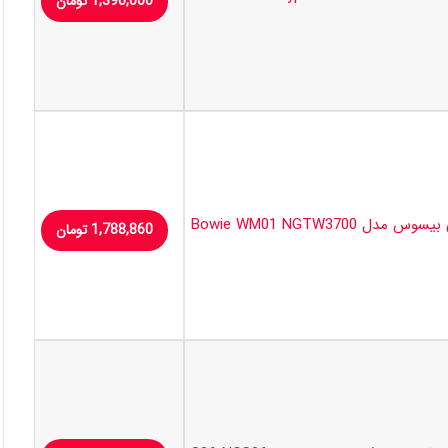
1,390,000
تومان
ل Bowie WM01 NGTW3700
1,788,860
تومان