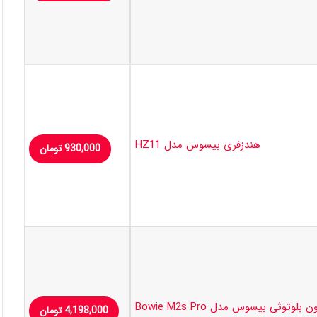
هندزفری بیسوس مدل HZ11
930,000
تومان
بلوتوثی بیسوس مدل Bowie M2s Pro
4,198,000
تومان