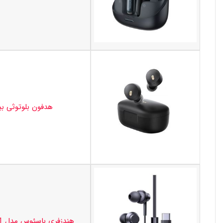
هدفون بلوتوثی بیسوس مدل ESS
هندزفری باسئوس مدل Encok CZ11 Type-C A00164300113-Z1