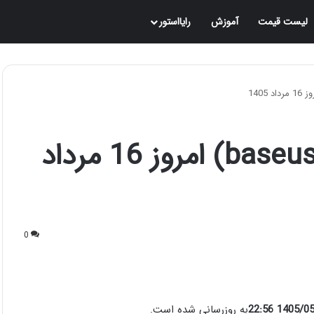
لیست قیمت
آموزش
رایااستور
قیمت هدفون باسئوس (baseus) امروز 16 مرداد
0
1405/05/16 
به روزرسانی شده است.