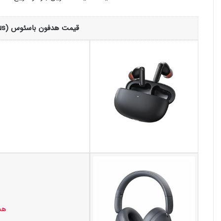
قیمت هدفون باسئوس (baseus) امروز 16 مرداد 1405
هدس