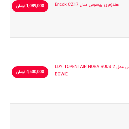
هندزفری بیسوس مدل Encok CZ17
1,089,000
تومان
هدست بلوتوثی بیسوس مدل LDY TOPENI AIR NORA BUDS 2
4,500,000
تومان
BOWIE