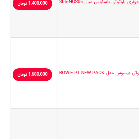
زفری بلوتوثی باسئوس مدل S06-NGS06
1,400,000
تومان
سوس مدل BOWIE P1 NEW PACK
1,680,000
تومان