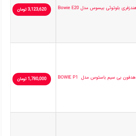
ندزفری بلوتوثی بیسوس مدل Bowie E20
3,123,620
تومان
هدفون بی سیم باسئوس مدل BOWIE P1
1,780,000
تومان