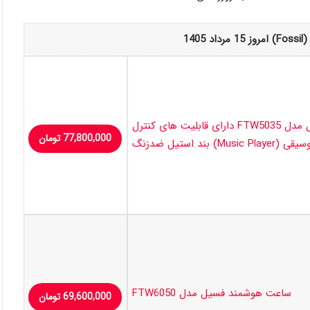
14
ساعت هوشمند فسیل مدل FTW5035 دارای قابلیت های کنترل
77,800,000
تومان
(Music Player) بند استیل ضدزنگ
ساعت هوشمند فسیل مدل FTW6050
69,600,000
تومان