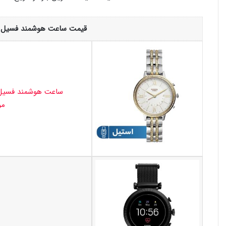
قیمت ساعت هوشمند فسیل (Fossil) امروز 15 مرداد 05
موسیقی 