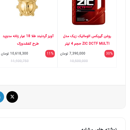
روغن گیربکس اتوماتیک زیک مدل
آویز گردنبند طلا 18 عیار زنانه مدوپد
ZIC DCTF MULTI حجم 4 لیتر
طرح کفشدوزک
30%
7,390,000
تومان
11%
10,618,300
تومان
11,930,750
10,500,000
ایک