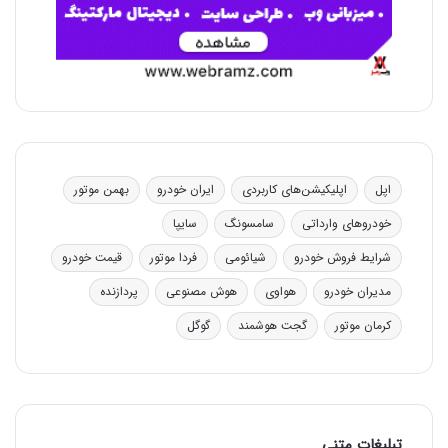
اپل
اپلیکیشن‌های کاربردی
ایران خودرو
بهمن موتور
خودروهای وارداتی
سامسونگ
سایپا
شرایط فروش خودرو
شیائومی
فردا موتور
قیمت خودرو
مدیران خودرو
هواوی
هوش مصنوعی
پردازنده
کرمان موتور
گجت هوشمند
گوگل
تبلیغات متنی