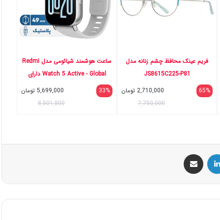
فریم عینک محافظ چشم زنانه مدل
ساعت هوشمند شیائومی مدل Redmi
JS8615C225-P81
Watch 5 Active - Global دارای
قابلیت های قابلیت مکالمه از طریق
65%
2,710,000
تومان
33%
5,699,000
تومان
بلوتوث، قابلیت تغییر طرح ساعت یا
8,501,800
7,750,000
تم بند پلاستیک
س
لینکداین
اشتراک گذاری با ایمیل