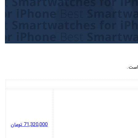
است.
71,320,000
تومان