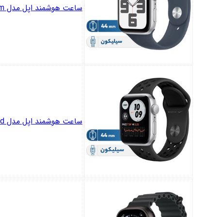
ساعت هوشمند اپل مدل SE Aluminum Case 44mm
ساعت هوشمند اپل مدل 44mm Aluminum Cases with Nike Sport silicone Band دارای قابلیت های صفحه نمایش لمسی بند سیلیکون