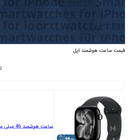
قیمت ساعت هوشمند اپل
ل
ساعت هوشمند 46 میلی متری اپل مدل Series 11 Aluminum Case با بند سیلیکونی