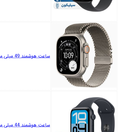
ساعت هوشمند 49 میلی متری اپل مدل Ultra 3 Natural Titanium Case با بند Titanium Milanese
ساعت هوشمند 44 میلی متری اپل مدل SE 3 Aluminum Case با بند سیلیکونی