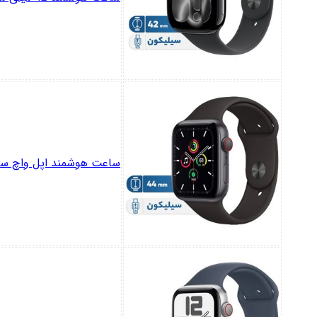
ساعت هوشمند اپل واچ سری SE مدل inum Case with Sport silicone Band