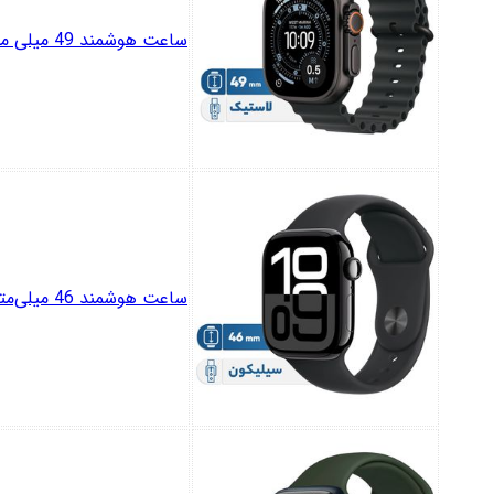
ساعت هوشمند 49 میلی متری اپل مدل Ultra 3 Black Titanium Case با بند Ocean
ساعت هوشمند 46 میلی‌متری اپل مدل Series 10 Aluminum با بند سیلیکونی