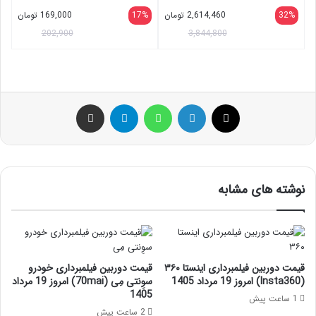
32%
2,614,460
تومان
17%
169,000
تومان
202,900
3,844,800
ایکس
لینکداین
واتس آپ
تلگرام
اشتراک گذاری با ایمیل
نوشته های مشابه
قیمت دوربین فیلمبرداری اینستا ۳۶۰
قیمت دوربین فیلمبرداری خودرو
(Insta360) امروز 19 مرداد 1405
سوِنتی مِی (70mai) امروز 19 مرداد
1405
1 ساعت پیش
2 ساعت پیش