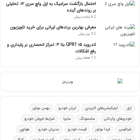
احتمال بازگشت سرامیک به اپل واچ سری ۱۲: تحلیلی
بر روندهای آینده
6 ساعت پیش
معرفی بهترین برندهای ایرانی برای خرید تلویزیون
3 روز پیش
اندروید ۱۵ QPR1 بتا ۳: تمرکز انحصاری بر پایداری و
رفع اشکالات
1 هفته پیش
اپل
اپلیکیشن‌های کاربردی
ایران خودرو
بهمن موتور
خودروهای وارداتی
سامسونگ
سایپا
شرایط فروش خودرو
شیائومی
فردا موتور
قیمت خودرو
مدیران خودرو
هواوی
هوش مصنوعی
پردازنده
کرمان موتور
گجت هوشمند
گوگل