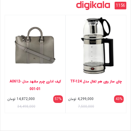
1156
چای ساز روی هم تفال مدل TF-124
کیف اداری چرم مشهد مدل A0612-
001-01
43%
4,299,000
تومان
57%
14,872,000
تومان
34,498,000
7,500,000