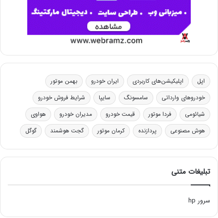
اپل
اپلیکیشن‌های کاربردی
ایران خودرو
بهمن موتور
خودروهای وارداتی
سامسونگ
سایپا
شرایط فروش خودرو
شیائومی
فردا موتور
قیمت خودرو
مدیران خودرو
هواوی
هوش مصنوعی
پردازنده
کرمان موتور
گجت هوشمند
گوگل
تبلیغات متنی
سرور hp