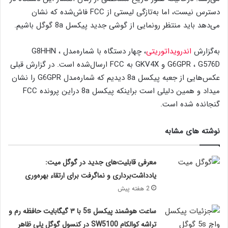
دسترس نیست، اما به‌تازگی لیستی از FCC فاش‌شده که نشان
می‌دهد باید منتظر رونمایی از گوشی جدید پیکسل 8a گوگل باشیم.
به‌گزارش
اندرویداتوریتی
، چهار دستگاه با شماره‌مدل G8HHN ،
G6GPR ، G576D و GKV4X به FCC ارسال‌شده است. در گزارش قبلی
عکس‌هایی از جعبه پیکسل 8a دیدیم که شماره‌مدل G6GPR را نشان
میداد و همین دلیلی است براینکه پیکسل 8a دراین پرونده FCC
گنجانده شده است.
نوشته های مشابه
معرفی قابلیت‌های جدید در گوگل میت:
یادداشت‌برداری و نماگرفت برای ارتقاء بهره‌وری
2 هفته پیش
ساعت هوشمند پیکسل 5s با ۳ گیگابایت حافظه رم و
تراشه کوالکام SW5100 در کنسول گوگل پلی ظاهر