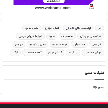
اپل
اپلیکیشن‌های کاربردی
ایران خودرو
بهمن موتور
خودروهای وارداتی
سامسونگ
سایپا
شرایط فروش خودرو
شیائومی
فردا موتور
قیمت خودرو
مدیران خودرو
هواوی
هوش مصنوعی
پردازنده
کرمان موتور
گجت هوشمند
گوگل
تبلیغات متنی
سرور hp