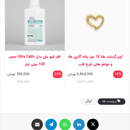
آویز گردنبند طلا 18 عیار زنانه گالری طلا
افتر شیو مای مدل Ultra Calm حجم
و جواهر هانی طرح قلب
100 میلی لیتر
18%
6,864,390
تومان
34%
300,000
تومان
456,600
8,371,220
برچسب ها
گوگل
ایکس
لینکداین
واتس آپ
تلگرام
اشتراک گذاری با ایمیل