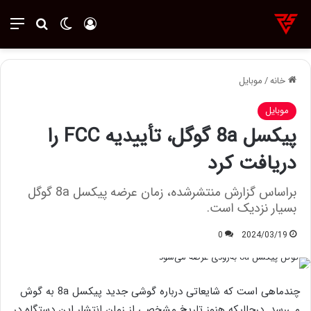
ورود
تغییر پوسته
منو
جستجو ب
خانه
/
موبایل
موبایل
پیکسل 8a گوگل، تأییدیه FCC را
دریافت کرد
براساس گزارش منتشرشده، زمان عرضه پیکسل 8a گوگل
بسیار نزدیک است.
0
2024/03/19
چندماهی است که شایعاتی درباره گوشی جدید پیکسل 8a به گوش
می‌رسد. درحالیکه هنوز تاریخ مشخصی از زمان انتشار این دستگاه در