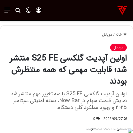
ورود
تغییر پوسته
منو
جستجو ب
خانه
/
موبایل
موبایل
اولین آپدیت گلکسی S25 FE منتشر
شد؛ قابلیت مهمی که همه منتظرش
بودند
اولین آپدیت گلکسی S25 FE با سه تغییر مهم منتشر شد:
نمایش قیمت سهام در Now Bar، بسته امنیتی سپتامبر
۲۰۲۵ و بهبود عملکرد کلی دستگاه.
0
2025/09/27