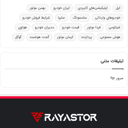
اپل
اپلیکیشن‌های کاربردی
ایران خودرو
بهمن موتور
خودروهای وارداتی
سامسونگ
سایپا
شرایط فروش خودرو
شیائومی
فردا موتور
قیمت خودرو
مدیران خودرو
هواوی
هوش مصنوعی
پردازنده
کرمان موتور
گجت هوشمند
گوگل
تبلیغات متنی
سرور hp