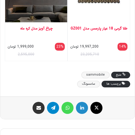
طلا گرمی 18 عیار پارسس مدل GZ001
چراغ آویز مدل کره ماه
14%
19,997,200
تومان
23%
1,999,000
تومان
2,595,000
23,205,710
منبع
sammobile
برچسب ها
سامسونگ
ایکس
لینکداین
واتس آپ
تلگرام
اشتراک گذاری با ایمیل