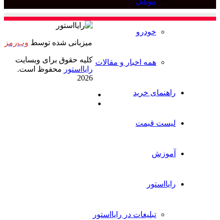
ل
برای
میزبانی شده توسط
وب‌رمز
کلیه حقوق برای وبسایت
خبار و مقالات
رایااستور
محفوظ است.
2026
د
ایکس
خوراک
ت در رایااستور