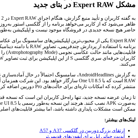
به گفته کاربران و تأیید منبع گزارش، هنگام اجرای Expert RAW در One UI 8.5 Beta 2، پیامی
 می‌خواهد برنامه را از گلکسی استور به‌روزرسانی کند. اما در حال
 فروشگاه موجود نیست و اپلیکیشن به‌طور کامل از کار می‌افتد.
کی از محبوب‌ترین اپلیکیشن‌های سامسونگ برای عکاسان حرفه‌ای است. این
برنامه با استفاده از پردازش چندفریمی، تصاویر RAW با دامنه دینامیکی بالاتر تولید می‌کند و
قابلیت‌هایی مانند حالت عکاسی نجومی (Astrophotography Mode) را ارائه می‌دهد. بسیاری از
کاربران حرفه‌ای سری گلکسی S از این اپلیکیشن برای ثبت تصاویر RAW با کیفیت بالا استفاده
به گزارش AndroidHeadlines، سامسونگ احتمالاً در حال آماده‌سازی نسخه جدیدی از Expert
RAW است که با One UI 8.5 سازگار خواهد بود. این شرکت همزمان آپدیت Camera Assistant را
الت‌های Pro دوربین اضافه کرده است.
تا زمان عرضه نسخه جدید، تنها راه‌حل کاربران این است که نسخه قدیمی‌تر Expert RAW را
به‌صورت APK نصب کنند. هرچند این نسخه به‌طور رسمی با One UI 8.5 سازگار نیست و
ی داشته باشد، اما بیشتر قابلیت‌های اصلی آن همچنان کار می‌کنند.
گلکسی A37 و A57
ی آیفون‌های قدیمی‌تر