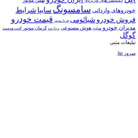
بهمن موتور
ی
امسونگ
شرایط
سایپا
قیمت خودرو
ئومی
فردا موتور
ش مصنوعی
کرمان موتور
پردازنده
گجت هوشمند