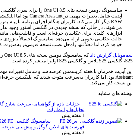
سامسونگ دومین نسخه بتای One UI 8.5 را برای سری گلکسی S25 منتشر کرد. این
آپدیت شامل تغییرات مهمی در Camera Assistant بود اما اپلیکیشن حرفه‌ای Expert
می‌کند. کاربران هنگام اجرای برنامه با پیام به‌روزرسانی مواجه
می‌شوند، در حالی که نسخه جدیدی در گلکسی استور وجود ندارد. Expert RAW یکی از
ای عکاسان حرفه‌ای است و قابلیت‌هایی مانند پردازش چندفریمی و
ارائه می‌دهد. سامسونگ احتمالاً به‌زودی نسخه سازگار را منتشر
تنها راه‌حل نصب نسخه قدیمی‌تر به‌صورت APK است.
که سامسونگ دومین نسخه بتای One UI 8.5 را برای گوشی‌های گلکسی
این آپدیت همزمان با هفته کریسمس عرضه شد و شامل تغییرات مهمی در اپلیکیشن Camera
Assistant بود. اما کاربران به‌سرعت متوجه شدند که اپلیکیشن حرفه‌ای Expert RAW دیگر روی
جزئیات تازه از گواهینامه سرعت شارژ گالکسی اس۲۶ اف‌ای:
تحلیل‌ها و انتظارات
1 هفته پیش
سامسونگ گلکسی S26 FE و تب S12: حضور در
فهرست‌های آنلاین گوگل و پیش‌بینی عرضه در پاییز ۱۴۰۵
3 هفته پیش