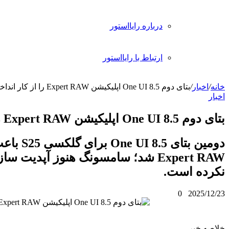
 رایااستور
 با رایااستور
دومین بتای One UI 8.5 برای گلکسی S25 باعث از کار افتادن
Expert  شد؛ سامسونگ هنوز آپدیت سازگار منتشر