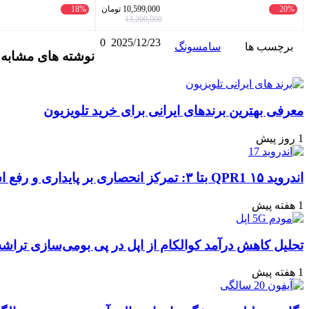
10,599,000
تومان
18%
2,923,300
تومان
3,565,000
13,200,000
2025/12/23
0
واتس
ایکس
تلگرام
اشتراک
لینکداین
مشاهده و ثبت نظر
ونگ
نوشته های مشابه
آپ
گذاری
با
ایمیل
 ایرانی برای خرید تلویزیون
الکام از اپل در پی بومی‌سازی تراشه‌های ارتباطی