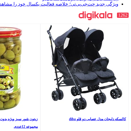
پی‌تی؛ خلاصه فعالیت یکسال خود را مشاهده کنید
 diba
زیتون شور سبز ویژه بدون هسته صالحی وزن 650 گرم
مجموعه 12عددی