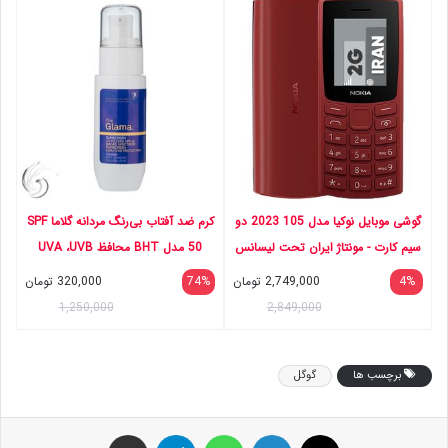
گوشی موبایل نوکیا مدل 105 2023 دو
کرم ضد آفتاب بی‌رنگ مردانه گلاما SPF
سیم‌ کارت - مونتاژ ایران تحت لیسانس
50 مدل BHT محافظ UVA ،UVB
نوکیا
مناسب برای انواع پوست حجم 50
4%
2,749,000
تومان
74%
320,000
تومان
میلی‌لیتر
1,250,000
2,849,000
برچسب ها
گوگل
ایکس
لینکداین
واتس آپ
تلگرام
اشتراک گذاری با ایمیل