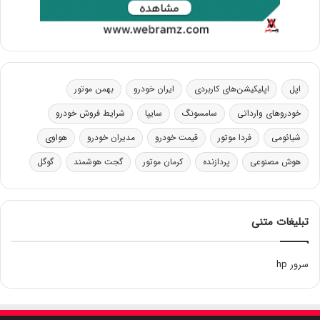
اپل
اپلیکیشن‌های کاربردی
ایران خودرو
بهمن موتور
خودروهای وارداتی
سامسونگ
سایپا
شرایط فروش خودرو
شیائومی
فردا موتور
قیمت خودرو
مدیران خودرو
هواوی
هوش مصنوعی
پردازنده
کرمان موتور
گجت هوشمند
گوگل
تبلیغات متنی
سرور hp