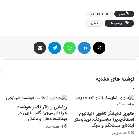
منبع
gsmarena
برچسب ها
گوگل
ایکس
لینکداین
واتس آپ
تلگرام
اشتراک گذاری با ایمیل
نوشته های مشابه
رونمایی از واتر فلاسر هوشمند
حرفه‌ای میجیا: گامی نوین در
فناوری نمایشگر تاشوی «تیتانیوم
بهداشت دهان و دندان
انعطاف‌پذیر» سامسونگ: نویدبخش
آینده‌ای مستحکم و سبک
4 هفته پیش
3 هفته پیش