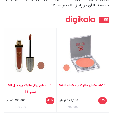
نسخه iOS آن در پاییز ارائه خواهد شد.
1155
رژ گونه مخملی سالوته پرو شماره S480
رژ لب مایع براق سالوته پرو مدل SH
شماره 33
44%
392,000
تومان
45%
495,000
تومان
900,000
700,000