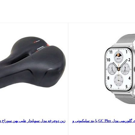
ساعت هوشمند 46 میلی متری گلوریمی مدل GC Plus با بند سلیکیونی و
زین دوچرخه مدل سوپاپدار طبی پهن سوراخ دا