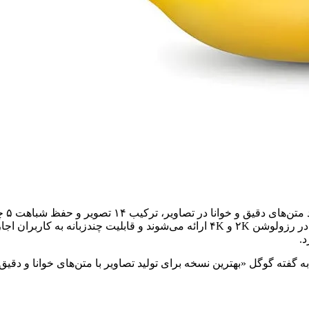
گوگل نسخه جدید ابزار 
همچنین امکان ویرایش موضعی شامل تغییر زاویه دوربین، فوکوس، نورپردازی و Color Grading پیشرفته فراهم شده است. خروجی‌ها در رزولوشن ۲K و ۴K ارائه می
 گفته گوگل «بهترین نسخه برای تولید تصاویر با متن‌های خوانا و دقی