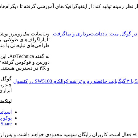
در گوگل میت: یادداشت‌برداری و نماگرفت
تا پاراگراف‌های طولانی، ب
طراحی‌های تبلیغاتی با متن
به گفت
و ۴K در دسترس هستند.
ساعت هوشمند پیکسل 5s با ۳ گیگابایت حافظه رم و تراشه کوالکام SW5100 در کنسول
چندزبا
ابزاری
لینک‌ه
اسپاتی
پوکو پد X1 و پد M1 در کنار سری پوکو F8 عر
Quick Share بالاخره با