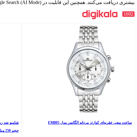
بیشتری دریافت می‌کنند. همچنین این قابلیت در Google Search (AI Mode) و NotebookLM نیز برای مشترکان در دسترس است.
1692
ساعت مچی عقربه‌ای کوارتز مردانه الگانس مدل EM805
حجم 250 میلی‌لیتر