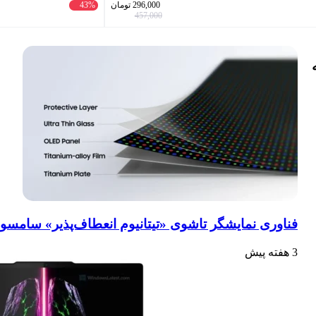
296,000
تومان
43%
457,000
فناوری نمایشگر تاشوی «تیتانیوم انعطاف‌پذیر» سامسو
3 هفته پیش