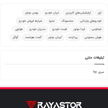
اپل
اپلیکیشن‌های کاربردی
ایران خودرو
بهمن موتور
خودروهای وارداتی
سامسونگ
سایپا
شرایط فروش خودرو
شیائومی
فردا موتور
قیمت خودرو
مدیران خودرو
هواوی
هوش مصنوعی
پردازنده
کرمان موتور
گجت هوشمند
گوگل
تبلیغات متنی
سرور hp