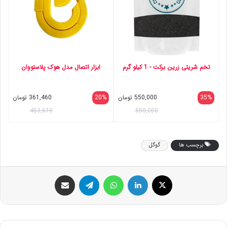
تخم شریتی زرین برکت - 1 کیلو گرم
ابزار اتصال مدل هوک پلاستووان
35%
550,000
تومان
20%
361,460
تومان
453,610
850,000
برچسب ها
گوگل
ایکس
لینکداین
واتس آپ
تلگرام
اشتراک گذاری با ایمیل