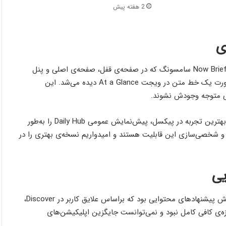
2 هفته پیش
ی
یکی از انتقادات اصلی به Daily Hub، محل نمایش آن بود. برخلاف Now Brief سامسونگ که در صفحه‌ی قفل، صفحه‌ی اصلی و پنل
کناری ظاهر می‌شود، Daily Hub فقط در بالای فید Discover یا به‌صورت یک خط متن در ویجت At a Glance دیده می‌شد. این
حتی متوجه وجودش نشوند.
در بیانیه‌ای رسمی به 9to5Google، گوگل اعلام کرد: «برای تضمین بهترین تجربه در پیکسل، پیش‌نمایش عمومی Daily Hub را به‌طور
رد و شخصی‌سازی این قابلیت هستند و امیدواریم نسخه‌ی بهتری را در
یی
تنها بخشی از Daily Hub که تا حدودی مورد استقبال قرار گرفت، بخش پیشنهادهای محتوایی بود که براساس علایق کاربر در Discover،
ازه‌ی کافی کامل نبود و نمی‌توانست جایگزین اپلیکیشن‌های