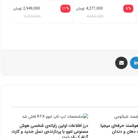
6%
4,277,000
تومان
11%
2,949,000
تومان
3,299,000
4,550,000
س
لینکداین
اشتراک گذاری با ایمیل
هوشمند حرفه‌ای میجیا:
درز اطلاعات اولین رایانه‌ی شخصی هوش
 دهان و دندان
مصنوعی لنوو با پردازنده‌ی نسل جدید و کارت
گرافیک قدرتمند