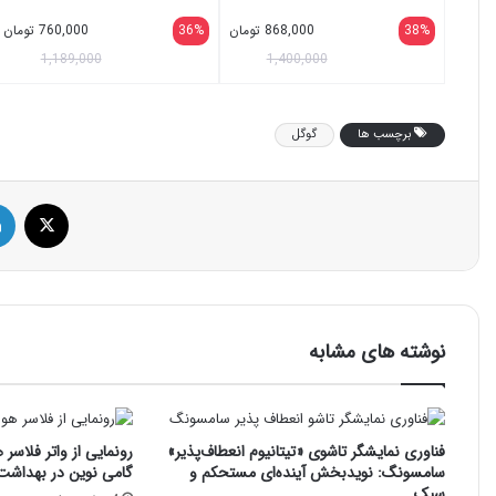
38%
868,000
تومان
36%
760,000
تومان
1,189,000
1,400,000
برچسب ها
گوگل
ایک
نوشته های مشابه
فناوری نمایشگر تاشوی «تیتانیوم انعطاف‌پذیر»
رونمایی از واتر فلاسر 
سامسونگ: نویدبخش آینده‌ای مستحکم و
گامی نوین در بهداشت
سبک