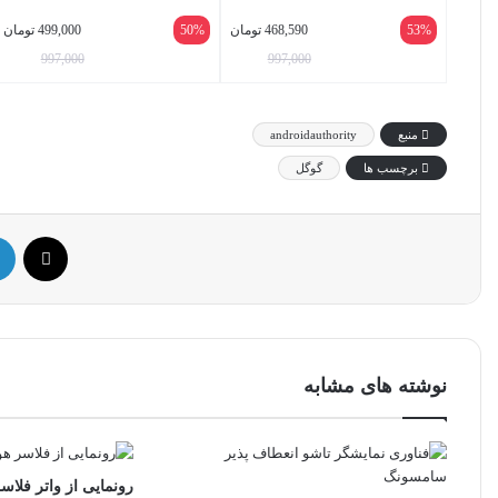
53%
468,590
تومان
50%
499,000
تومان
997,000
997,000
منبع
androidauthority
برچسب ها
گوگل
ایک
نوشته های مشابه
رونمایی از واتر فلاس