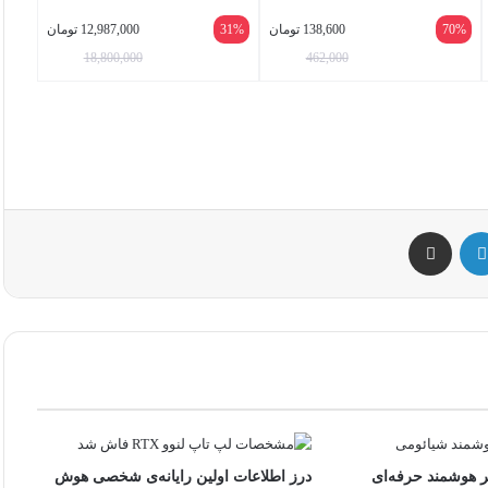
70%
138,600
تومان
31%
12,987,000
تومان
18,800,000
462,000
س
لینکداین
اشتراک گذاری با ایمیل
ر هوشمند حرفه‌ای
درز اطلاعات اولین رایانه‌ی شخصی هوش