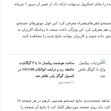
گوگل بعد از چندسال دوباره به عقب برگشت و نتایج صفحه‌بندی شده را بجای اسکرول بی‌نهایت ارائه داد. از تغییر از دیروز 5 تیرماه
ای نتایج جستجو تلفن‌های‌همراه معرفی کرد؛ این غول موتورهای جستجو
را برای نسخه دسکتاپ هم معرفی کرد. این ویژگی باعث میشد تا زمانیکه کاربران به
 داده شوند و کاربران بتوانند نتایج جدید را مشاهده کنند.
ساعت هوشمند پیکسل 5s با ۳ گیگابایت
حافظه رم و تراشه کوالکام SW5100 در
کنسول گوگل پلی ظاهر شد
2 هفته پیش
اما روز گذشته همه‌چیز به حالت قبل از اکتبر 2021 برگشت و بازهم شاهد صفحه‌بندی نتایج جستجو هستیم. بازهم در هر صفحه 10
 کند، باید روی صفحه موردنظر کلیک کند تا نتایج آن صفحه را