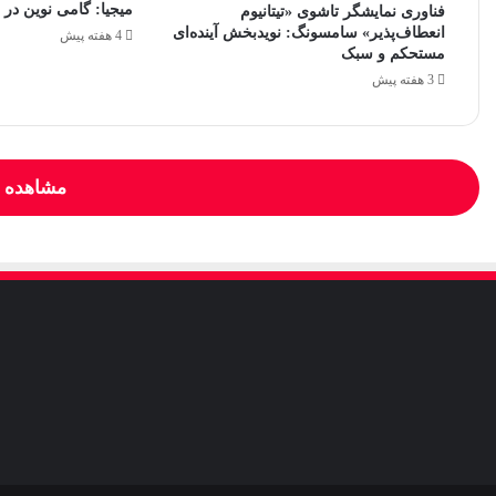
میجیا: گامی نوین در 
فناوری نمایشگر تاشوی «تیتانیوم
انعطاف‌پذیر» سامسونگ: نویدبخش آینده‌ای
4 هفته پیش
مستحکم و سبک
3 هفته پیش
مشاهده و