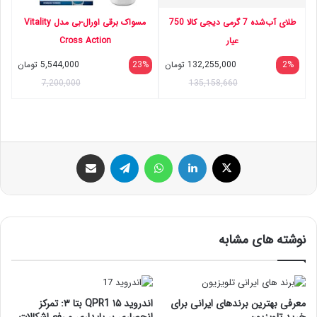
طلای آب‌شده 7 گرمی دیجی کالا 750
مسواک برقی اورال-بی مدل Vitality
عیار
Cross Action
2%
132,255,000
تومان
23%
5,544,000
تومان
7,200,000
135,158,660
ایکس
لینکداین
واتس آپ
تلگرام
اشتراک گذاری با ایمیل
نوشته های مشابه
معرفی بهترین برندهای ایرانی برای
اندروید ۱۵ QPR1 بتا ۳: تمرکز
خرید تلویزیون
انحصاری بر پایداری و رفع اشکالات