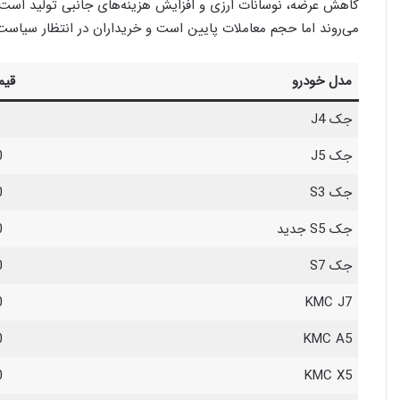
کاهش عرضه، نوسانات ارزی و افزایش هزینه‌های جانبی تولید است. در
می‌روند اما حجم معاملات پایین است و خریداران در انتظار سیاست
مدل خودرو
قیم
جک J4
جک J5
0
جک S3
0
جک S5 جدید
0
جک S7
0
0
KMC J7
0
KMC A5
0
KMC X5