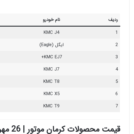
ردیف
نام خودرو
KMC J4
1
2
ایگل (Eagle)
KMC EJ7+
3
KMC J7
4
KMC T8
5
KMC X5
6
KMC T9
7
قیمت محصولات کرمان موتور | 26 مهر 1404