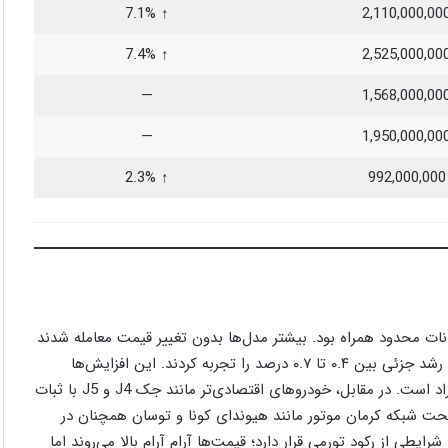
↑ 7.1%
2,110,000,00
↑ 7.4%
2,525,000,00
—
1,568,000,00
—
1,950,000,00
↑ 2.3%
992,000,000
وز ۶ مهر ۱۴۰۴ با ثبات نسبی و نوسانات محدود همراه بود. بیشتر مدل‌ها بدون تغییر قیمت معامله شدند
و تنها کراس‌اوورهای پرتقاضا مانند KMC J7، KMC X5 و پیکاپ T9 رشد جزئی بین ۰.۴ تا ۰.۷ درصد را تجربه کردند. این افزایش‌ها
بیشتر ناشی از فشار تقاضای سرمایه‌ای و محدودیت عرضه در بازار آزاد است. در مقابل، خودروهای اقتصادی‌تر مانند جک J4 و J5 با ثبات
تحت شبکه کرمان موتور مانند هیوندای کونا و توسان همچنان در
ایطی از رکود تورمی قرار دارد؛ قیمت‌ها آرام آرام بالا می‌روند اما