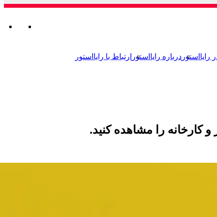
ورود
تغییر
جستجو
من
تغ
ور
ج
برای
پوسته
بر
پو
ر رایااستور
درباره رایااستور
ارتباط با رایااستور
و کارخانه را مشاهده کنید.