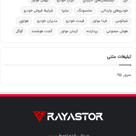
اپل
اپلیکیشن‌های کاربردی
ایران خودرو
بهمن موتور
خودروهای وارداتی
سامسونگ
سایپا
شرایط فروش خودرو
شیائومی
فردا موتور
قیمت خودرو
مدیران خودرو
هواوی
هوش مصنوعی
پردازنده
کرمان موتور
گجت هوشمند
گوگل
تبلیغات متنی
سرور hp
میزبانی شده توسط
وب‌رمز