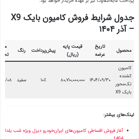
پرداخت مابه‌التفاوت نیز بر عهده خریدار خواهد بود.
جدول شرایط فروش کامیون بایک X9
– آذر ۱۴۰۴
تاریخ
قیمت پایه
موع
محصول
پیش‌پرداخت
رنگ
عرضه
(ریال)
تحوی
کامیون
کشنده
۱۴۰۴/۰۹/۳۰
۸۰,۷۱۰,۰۰۰,۰۰۰
۱۰٪
سفید
۴/۱۱/۰۸
تک‌محور
بایک X9
لینک‌های بیشتر:
آغاز فروش اقساطی کامیون‌های ایران‌خودرو دیزل ویژه شب یلدا
1404