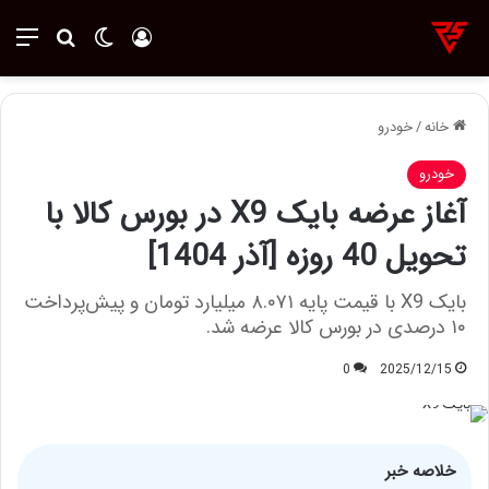
ورود
تغییر پوسته
منو
جستجو ب
خانه
/
خودرو
خودرو
آغاز عرضه بایک X9 در بورس کالا با
تحویل 40 روزه [آذر 1404]
بایک X9 با قیمت پایه ۸.۰۷۱ میلیارد تومان و پیش‌پرداخت
۱۰ درصدی در بورس کالا عرضه شد.
0
2025/12/15
خلاصه خبر