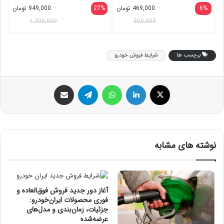
سر معمولی و سازگار با انواع مو، حجم
میلی لیتر
6%
469,000
تومان
27%
949,000
تومان
200 میلی‌لیتر، حاوی ویتامین B7 ،B6،
1,300,000
500,000
زینک، کافئین، با عصاره کافئین، آرنیکا
برچسب ها
شرایط فروش خودرو
ایکس
لینکداین
واتس آپ
تلگرام
اشتراک گذاری با ایمیل
نوشته های مشابه
آغاز دور جدید فروش فوق‌العاده و
فوری محصولات ایران‌خودرو:
جزئیات، زمان‌بندی و مدل‌های
عرضه‌شده