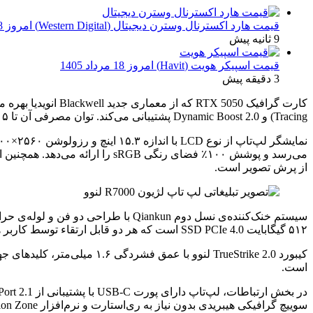
قیمت هارد اکسترنال وسترن دیجیتال (Western Digital) امروز 18 مرداد 1405
9 ثانیه پیش
قیمت اسپیکر هویت (Havit) امروز 18 مرداد 1405
3 دقیقه پیش
Tracing) و Dynamic Boost 2.0 پشتیبانی می‌کند. توان مصرفی آن تا ۱۱۵ وات افزایش یافته و در کنار CPU، مجموع توان پردازشی دستگاه به ۱۷۰ وات می‌رسد.
از پرش تصویر است.
۵۱۲ گیگابایت SSD PCIe 4.0 است که هر دو قابل ارتقاء توسط کاربر هستند.
است.
سوییچ گرافیکی هیبریدی بدون نیاز به ری‌استارت و نرم‌افزار Legion Zone برای شخصی‌سازی عملکرد دستگاه در نظر گرفته شده است.