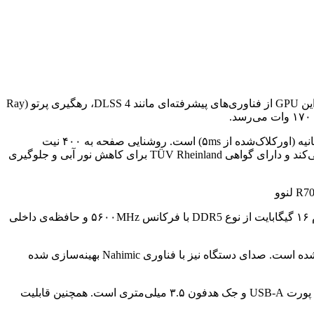
کارت گرافیک RTX 5050 که از معماری جدید Blackwell انویدیا بهره می‌برد، دارای ۸ گیگابایت حافظه‌ی GDDR7 روی باس ۱۲۸ بیتی است. این GPU از فناوری‌های پیشرفته‌ای مانند DLSS 4، رهگیری پرتو (Ray
نمایشگر لپ‌تاپ از نوع LCD با اندازه ۱۵.۳ اینچ و رزولوشن ۲۵۶۰×۱۶۰۰ پیکسل است. نرخ نوسازی آن ۱۸۰ هرتز و زمان پاسخ‌گویی ۳ میلی‌ثانیه (اورکلاک‌شده از ۵ms) است. روشنایی صفحه به ۴۰۰ نیت
می‌رسد و پوشش ۱۰۰٪ فضای رنگی sRGB را ارائه می‌دهد. همچنین از فناوری‌های G-Sync انویدیا و FreeSync Premium ای‌ام‌دی پشتیبانی می‌کند و دارای گواهی TÜV Rheinland برای کاهش نور آبی و جلوگیری
سیستم خنک‌کننده‌ی نسل دوم Qiankun با طراحی دو فن و لوله‌ی حرارتی ترکیبی سه‌بعدی، وظیفه‌ی کنترل دما را برعهده دارد. حافظه‌ی رم ۱۶ گیگابایت از نوع DDR5 با فرکانس ۵۶۰۰MHz و حافظه‌ی داخلی
کیبورد TrueStrike 2.0 لنوو با عمق فشردگی ۱.۶ میلی‌متر، کلیدهای جهت‌نمای کامل، نور پس‌زمینه قابل تنظیم و بخش عددی مجزا طراحی شده است. صدای دستگاه نیز با فناوری Nahimic بهینه‌سازی شده
در بخش ارتباطات، لپ‌تاپ دارای پورت USB-C با پشتیبانی از DisplayPort 2.1 و شارژ سریع ۱۴۰ وات، HDMI 2.1، پورت شبکه RJ45، چندین پورت USB-A و جک هدفون ۳.۵ میلی‌متری است. همچنین قابلیت