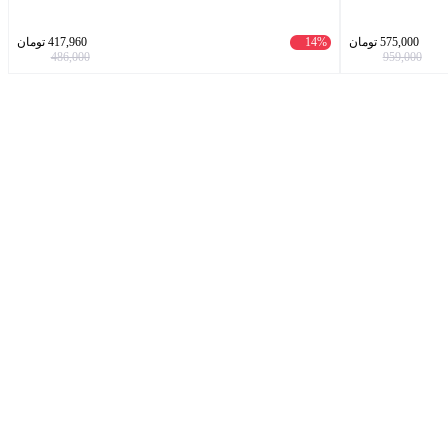
575,000
تومان
14%
417,960
تومان
486,000
959,000