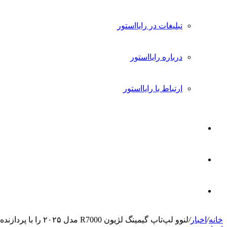
تبلیغات در رایااستور
درباره رایااستور
ارتباط با رایااستور
ورود
تغییر
پوسته
جستجو
خانه
/
اخبار
/
لنوو لپ‌تاپ گیمینگ لژیون R7000 مدل ۲۰۲۵ را با پردازنده Ryzen 7 H255 معرفی کرد
برای