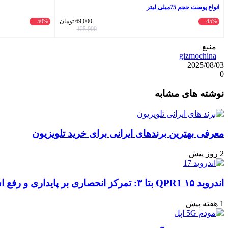
انواع پوست حجم 75میلی لیتر
45%
69,000
تومان
50%
125,000
منبع
gizmochina
2025/08/03
0
واتس
ایکس
تلگرام
اشتراک
لینکداین
نوشته های مشابه
آپ
گذاری
با
ایمیل
معرفی بهترین برندهای ایرانی برای خرید تلویزیون
2 روز پیش
اندروید ۱۵ QPR1 بتا ۳: تمرکز انحصاری بر پایداری و رفع اشکالات
1 هفته پیش