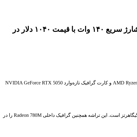
لنوو لپ‌تاپ لژیون R7000 مدل ۲۰۲۵ را با RTX 5050، Ryzen 7 H255، نمایشگر ۱۸۰ هرتز و شارژ سریع ۱۴۰ وات با قیمت ۱۰۴۰ دلار در
شرکت لنوو در تاریخ ۱۲ مرداد ۱۴۰۴، نسخه‌ی جدیدی از لپ‌تاپ گیمینگ لژیون R7000 را در بازار چین عرضه کرده که از پردازنده‌ی AMD Ryzen 7 H255 و کارت گرافیک تازه‌وارد NVIDIA GeForce RTX 5050
پردازنده‌ی Ryzen 7 H255 بر پایه معماری ۴ نانومتری Zen 4 ساخته شده و دارای ۸ هسته و ۱۶ رشته پردازشی با فرکانس تک‌هسته‌ای تا ۴.۹ گیگاهرتز است. این تراشه همچنین گرافیک داخلی Radeon 780M را در