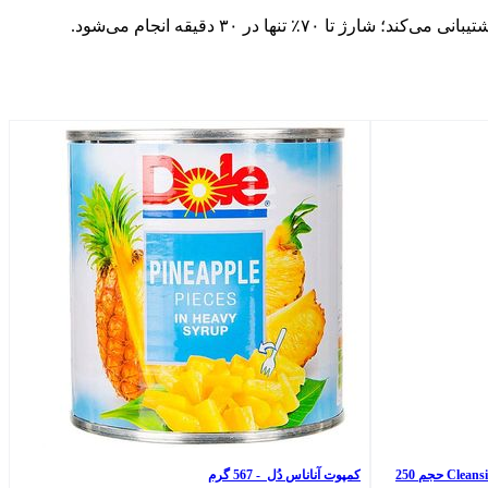
وزن دستگاه حدود ۲ کیلوگرم است و باتری ۶۰ وات‌ساعتی آن با شارژر ۲۴۵ وات همراه شده که از شارژ سریع ۱۴۰ وات از طریق USB-C پشتیبانی می‌کند؛ شارژ تا ۷۰٪ تنها در ۳۰ دقیقه انجام می‌شود.
ژل بهداشتی دوشیزگان لافارر مدل Cleansing Gel 1 حجم 250
کمپوت آناناس دُل - 567 گرم