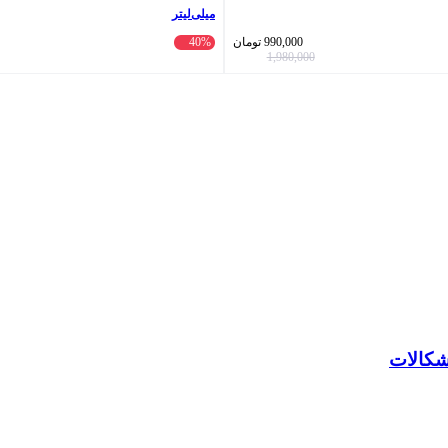
میلی‌لیتر
990,000
تومان
40%
1,980,000