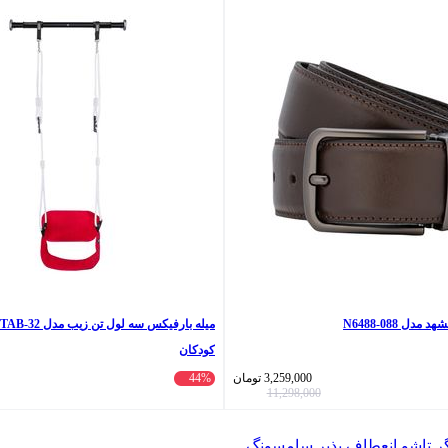
دل N6488-088
کودکان
3,259,000
تومان
44%
11,298,000