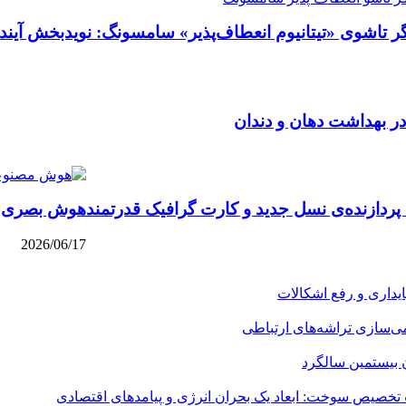
ر تاشوی «تیتانیوم انعطاف‌پذیر» سامسونگ: نویدبخش آین
در بهداشت دهان و دندان
ردازنده‌ی نسل جدید و کارت گرافیک قدرتمند
هوش بصری در آی‌او‌اس ۱۷: درو
2026/06/17
می‌سازی تراشه‌های ارتباطی
ن بیستمین سالگرد
 تخصیص سوخت: ابعاد یک بحران انرژی و پیامدهای اقتصادی