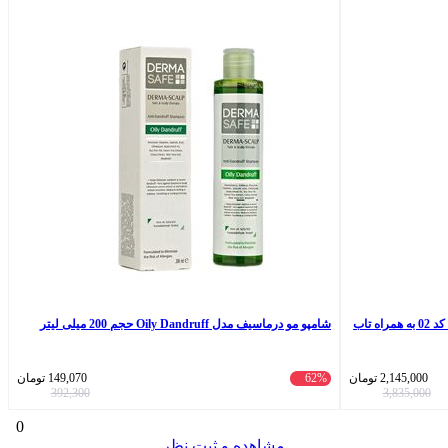
میله بارفیکس سه لول تن زیب مدل TAB-32 کد 02 به همراه تاب
شامپو مو درماسیف مدل Oily Dandruff حجم 200 میلی لیتر
2,145,000
تومان
62%
149,070
تومان
392,300
3,835,000
0
مشاهده و ثبت نظر