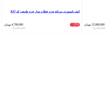
کیف پاسپورتی مردانه چرم عطارد مدل چرم طبیعی کد K47
33,980,000
تومان
57%
4,700,000
تومان
10,900,000
37,200,000