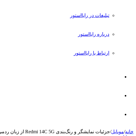
تبلیغات در رایااستور
درباره رایااستور
ارتباط با رایااستور
ورود
تغییر
پوسته
جستجو
خانه
/
موبایل
/
جزئیات نمایشگر و رنگ‌بندی Redmi 14C 5G از زبان ردمی
برای