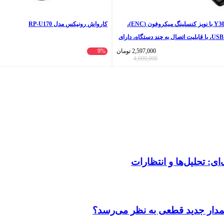
هدفون بلوتوثی مدل Y30 با نویز کنسلینگ میکروفون (ENC)،
کارواش رونیکس مدل RP-U170
درگاه شارژ USB Type-C، با قابلیت اتصال به چند دستگاه، دارای
2,597,000
تومان
9%
4,600,000