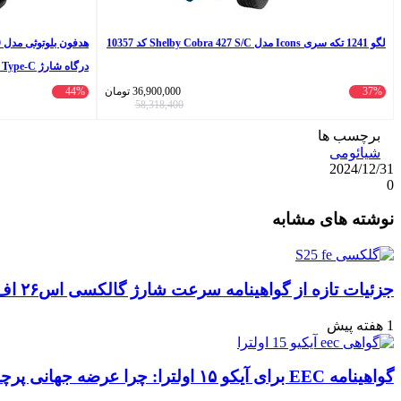
لگو 1241 تکه سری Icons مدل Shelby Cobra 427 S/C کد 10357
نشانگر LED، پشتیبانی از فرمان لمسی، طراحی ارگونومیک
37%
36,900,000
تومان
44%
58,318,400
برچسب ها
شیائومی
2024/12/31
0
واتس
ایکس
تلگرام
اشتراک
لینکداین
نوشته های مشابه
آپ
گذاری
با
ایمیل
جزئیات تازه از گواهینامه سرعت شارژ گالکسی اس۲۶ اف‌ای: تحلیل‌ها و انتظارات
1 هفته پیش
گواهینامه EEC برای آیکو ۱۵ اولترا: چرا عرضه جهانی پرچمدار جدید قطعی به نظر می‌رسد؟