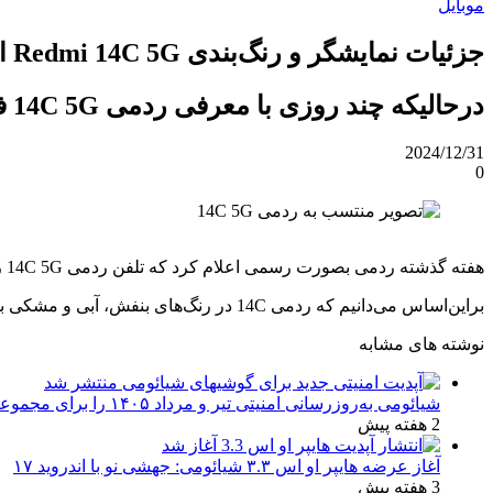
موبایل
جزئیات نمایشگر و رنگ‌بندی Redmi 14C 5G از زبان ردمی
درحالیکه چند روزی با معرفی ردمی 14C 5G فاصله داریم، شیائومی برخی از جزئیات ظاهری دستگاه را فاش کرده است.
2024/12/31
0
هفته گذشته ردمی بصورت رسمی اعلام کرد که تلفن ردمی 14C 5G را برای 16 دی‌ماه معرفی می‌کند و طراحی آن را فاش کرد. این برند چینی همچنین رنگ‌بندی تلفن را نیز فاش کرد.
براین‌اساس می‌دانیم که ردمی 14C در رنگ‌های بنفش، آبی و مشکی به ترتیب با نام‌های Stardust Purple، Starlight Blue و Stargaze Black عرضه خواهد شد.
نوشته های مشابه
شیائومی به‌روزرسانی امنیتی تیر و مرداد ۱۴۰۵ را برای مجموعه‌ای از دستگاه‌ها منتشر کرد: تعهد به امنیت سایبری
2 هفته پیش
آغاز عرضه هایپر او اس ۳.۳ شیائومی: جهشی نو با اندروید ۱۷
3 هفته پیش