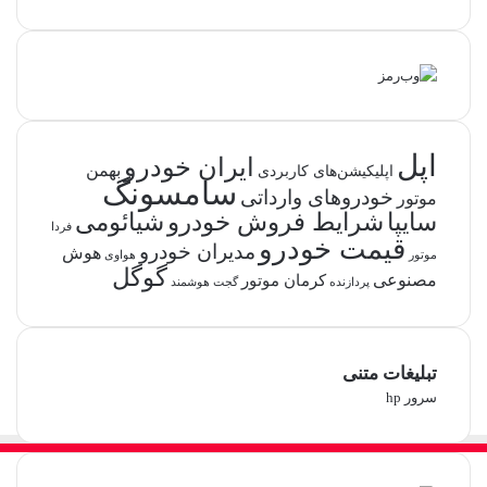
اپل
ایران خودرو
بهمن
اپلیکیشن‌های کاربردی
سامسونگ
خودروهای وارداتی
موتور
شرایط فروش خودرو
سایپا
شیائومی
فردا
قیمت خودرو
مدیران خودرو
هوش
موتور
هواوی
گوگل
مصنوعی
کرمان موتور
پردازنده
گجت هوشمند
تبلیغات متنی
سرور hp