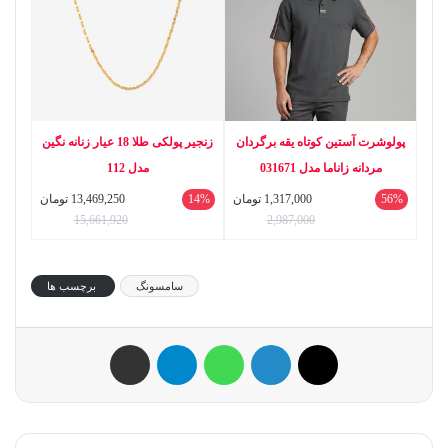
پولوشرت آستین کوتاه یقه برگردان
زنجیر پولکی طلا 18 عیار زنانه نگین
مردانه زاناما مدل 031671
مدل 112
56%
1,317,000
تومان
14%
13,469,250
تومان
15,661,920
2,987,000
سامسونگ
برچسب ها
ایکس
لینکداین
واتس آپ
تلگرام
اشتراک گذاری با ایمیل