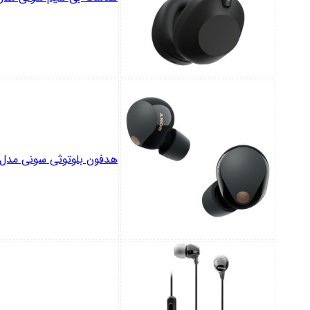
هدفون بلوتوثی سونی مدل F-1000XM5