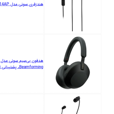
هندزفری سونی مدل MDR-EX14AP
Beamforming، پشتیبانی از دستیار صوتی، قابلیت اتصال همزمان به دو دستگاه