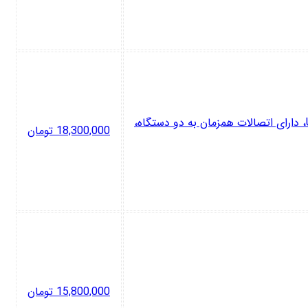
هدفون بلوتوثی سونی مدل WH-CH720N با نویز کنسلینگ فعال (ANC)، درگاه شارژ USB Type-C، دارای اتصالات همزمان به دو دستگاه،
18,300,000
تومان
15,800,000
تومان