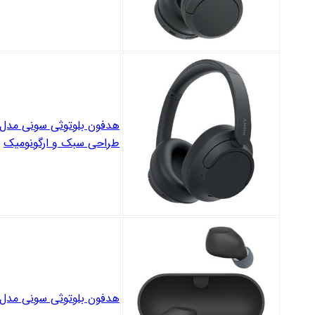
طراحی سبک و ارگونومیک
هدفون بلوتوثی سونی مدل F-C710n