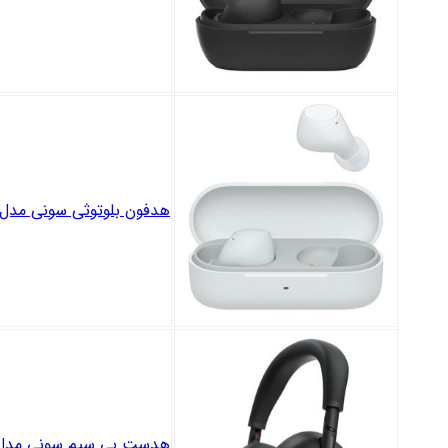
هدفون بلوتوثی سونی مدل F-C510
هدست بی سیم سونی مدل H-1000XM6