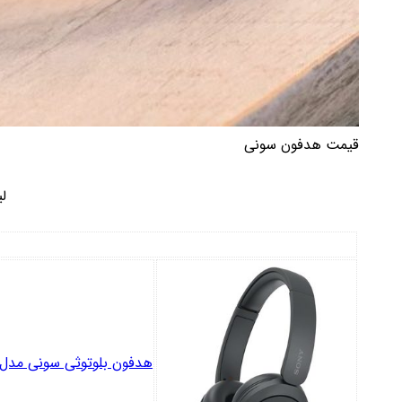
قیمت هدفون سونی
ل
هدفون بلوتوثی سونی مدل WH-CH520 درگاه شارژ USB Type-C، دارای طراحی چرخشی برای حمل و نگهداری آ