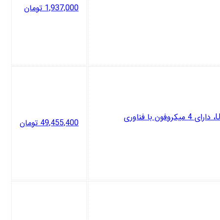
1,937,000
تومان
هدفون بی‌سیم سونی مدل WH-1000XM5 با نویز کنسلینگ فعال (ANC)، درگاه شارژ USB Type-C، دارای 4 میکروفون با فناوری
49,455,400
تومان