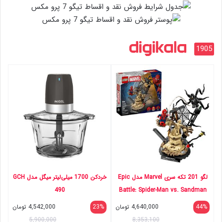
1905
لگو 201 تکه سری Marvel مدل Epic
خردکن 1700 میلی‌لیتر میگل مدل GCH
490
Battle: Spider-Man vs. Sandman
کد 76334
44%
4,640,000
تومان
23%
4,542,000
تومان
5,900,000
8,353,100