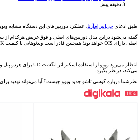
3 دقیقه پیش
طبق ادعای
جی‌اس‌ام‌آرنا
، عملکرد دوربین‌های این دستگاه مشابه ویوو X100 پرو خواهد بود. برای اطلاع، ویوو ایکس100 پرو یکی از بهترین سیستم‌
اصلی دارای OIS خواهد بود؛ همچنین قادر است ویدئوهایی با کیفیت 4K را با سرعت 60 فریم‌برثانیه ضبط کند.
می‌کند، درنظر بگیرد.
نظرشما درباره گوشی تاشو جدید ویوو چیست؟ آیا می‌تواند تهدید برای
1856