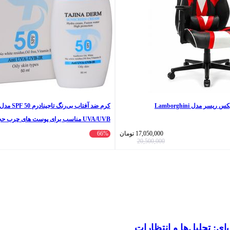
سر مدل Lamborghini
UVA/UVB مناسب برای پوست های چرب حجم 50 میلی‌لیتر
17,050,000
تومان
66%
20,500,000