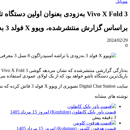
موبایل
Vivo X Fold 3 به‌زودی بعنوان اولین دستگاه تاشو با تراشه اسنپدراگون 8 نسل 3 معرفی می‌شود
براساس گزارش منتشرشده، ویوو X فولد 3 به‌زودی عرضه خواهد شد.
2024/02/29
0
باریک‌ترین دستگاه تاشو خواهد بود که از یک لولای عمودی استفاده می‌
سایت Digital Chat Station تصویری از ویوو X فولد 3 فاش کرده که نشان می‌دهد این مدل در پشت دستگاه دارای یک جزیره دایره‌ای شکل خواهد بود که سه‌دوربین و لوگوی زایس را درون خود جا داده است.
نوشته های مشابه
قیمت پاور بانک کانفلون (Konfulon) امروز 15 مرداد 1405
3 دقیقه پیش
قیمت هدفون کلومن (Koluman) امروز 15 مرداد 1405