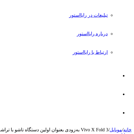
تبلیغات در رایااستور
درباره رایااستور
ارتباط با رایااستور
ورود
تغییر
پوسته
جستجو
خانه
/
موبایل
/
Vivo X Fold 3 به‌زودی بعنوان اولین دستگاه تاشو با تراشه اسنپدراگون 8 نسل 3 معرفی می‌شود
برای