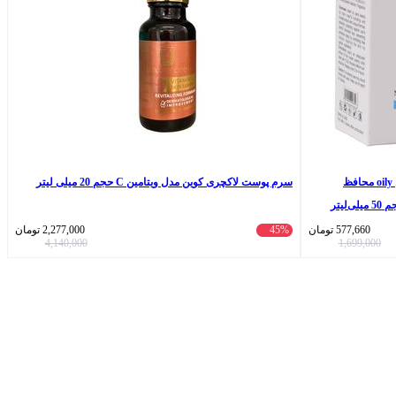
کرم ضد آفتاب بی‌رنگ تاجینادرم SPF 50 مدل oily محافظ
سرم پوست لاکچری کوین مدل ویتامین C حجم 20 میلی لیتر
577,660
تومان
45%
2,277,000
تومان
4,140,000
1,699,000