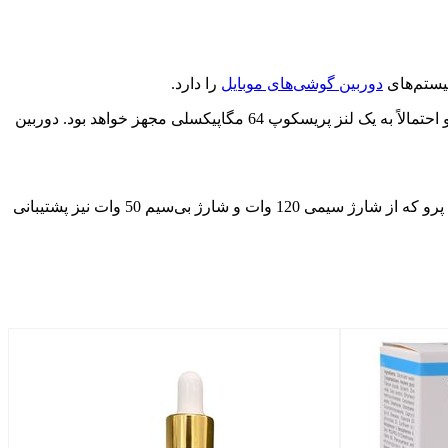
دوربین گوشی‌های موبایل
را دارد.
گفته می‌شود دراین مدل دوربین‌های اصلی و فوق‌عریض هرکدام از سنسورهای 50 مگاپیکسلی استفاده خواهند کرد، درحالیکه دوربین تله‌فوتو احتمالاً به یک لنز پریسکوپ 64 مگاپیکسلی مجهز خواهد بود. دوربین
انتظار می‌رود ویوو از استفاده اسکنر اثر انگشت UD برای هردو پنل ویوو X فولد 3 صرف‌نظر کند و آن‌را برای مدل قدرتمندتر ویوو X فولد 3 پرو که از شارژ سیمی 120 وات و شارژ بی‌سیم 50 وات نیز پشتیبانی