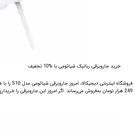
خرید جاروبرقی رباتیک شیائومی با %10 تخفیف
249 هزار تومان به‌فروش می‌رساند. اگر امروز این جاروبرقی را خریداری کنید، 1 میلیون و 250 هزارتومان سود خواهید کرد.