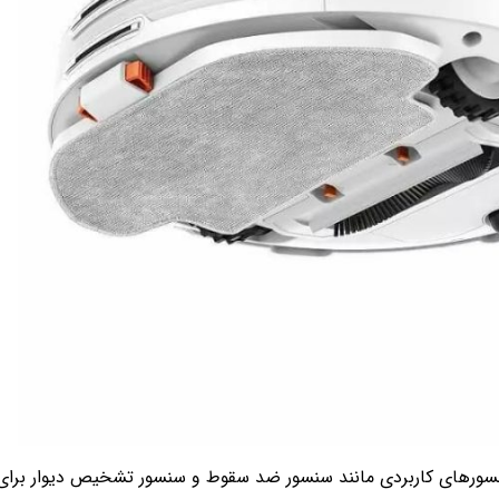
شتر از 2 ساعت (تا 130 دقیقه) نظافت انجام دهد. این مدل به سنسورهای کاربردی مانند سنسور ضد سقوط و سنسور تشخیص دیوار برا