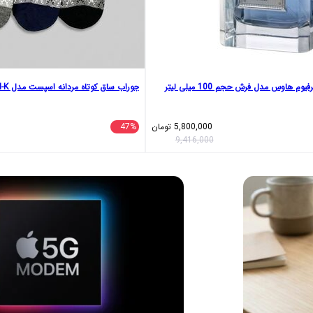
وم هاوس مدل فرش حجم 100 میلی لیتر
جوراب ساق کوتاه مردانه اسپست مدل ASP-2PH-K بسته 3 عددی
5,800,000
تومان
47%
9,416,000