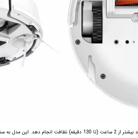
باتری 3200 میلی‌آمپری استفاده‌شده دراین ربات، با یکبار شارژ می‌تواند بی