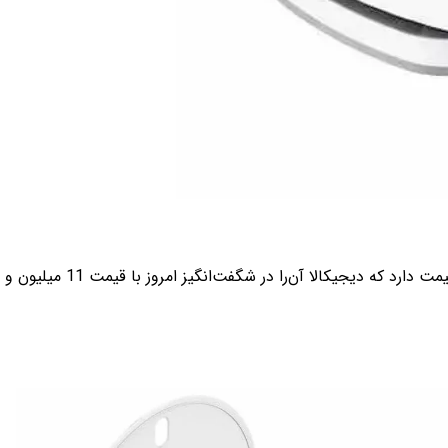
فروشگاه اینترنتی دیجیکالا، امروز جاروبرقی شیائومی مدل S10 را با %10 تخفیف عرضه می‌کند. این دستگاه 12 میلیون و 499 هزار تومان قیمت دارد که دیجیکالا آن‌را در شگفت‌انگیز امروز با قیمت 11 میلیون و