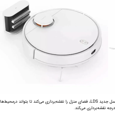
این جاروبرقی رباتیک 4000 پاسکال قدرت مکش دارد و به‌کمک لیزر نسل جدید LDS، فضای منزل