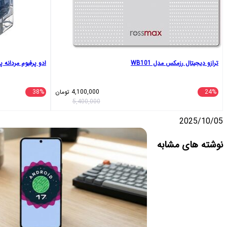
ترازو دیجیتال رزمکس مدل WB101
ادو پرفیوم مردانه پرفی
24%
4,100,000
تومان
38%
5,400,000
2025/10/05
واتس
تلگرام
ایکس
اشتراک
لینکداین
نوشته های مشابه
آپ
گذاری
با
ایمیل