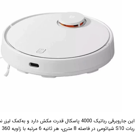
ربات S10 شیائومی در فاصله 8 متری، هر ثانیه 6 مرتبه با زاویه 360 درجه نقشه‌برداری می‌کند.