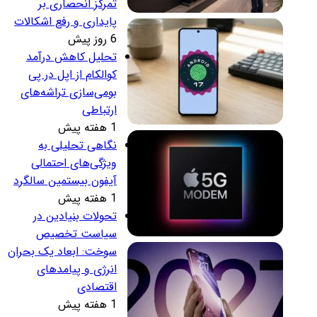
تمرکز انحصاری بر
پایداری و رفع اشکالات
6 روز پیش
تحلیل کاهش درآمد
کوالکام از اپل در پی
بومی‌سازی تراشه‌های
ارتباطی
1 هفته پیش
نگاهی تحلیلی به
ویژگی‌های احتمالی
آیفون بیستمین سالگرد
1 هفته پیش
تحولات بنیادین در
سیاست تخصیص
سوخت: ابعاد یک بحران
انرژی و پیامدهای
اقتصادی
1 هفته پیش