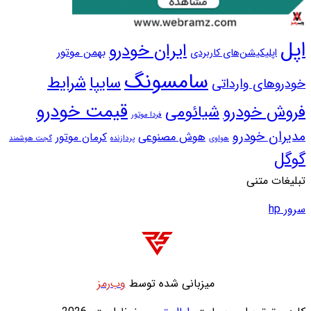
پل
ایران خودرو
بهمن موتور
اپلیکیشن‌های کاربردی
سامسونگ
سایپا
شرایط
ودروهای وارداتی
قیمت خودرو
روش خودرو
شیائومی
فردا موتور
دیران خودرو
هوش مصنوعی
کرمان موتور
پردازنده
هواوی
گجت هوشمند
وگل
بلیغات متنی
ور hp
میزبانی شده توسط
وب‌رمز