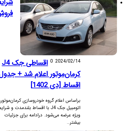
شرایط
فروش
2024/02/14
0
اقساطی جک J4
کرمان‌موتور اعلام شد + جدول
اقساط [دی 1402]
براساس اعلام گروه خودروسازی کرمان‌موتور،
اتومبیل جک J4 با اقساط بلندمدت و شرایط
ویژه عرضه می‌شود. درادامه برای جزئیات
بیشتر…