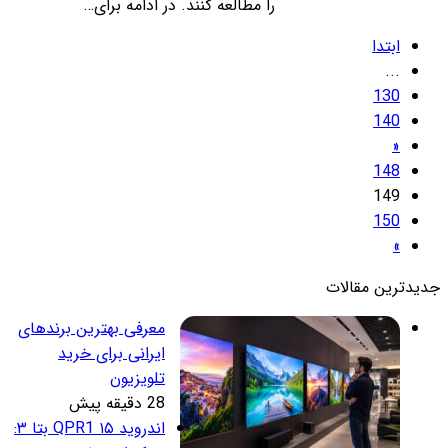
را مطالعه کنند. در ادامه برای…
ابتدا
...
130
140
«
148
149
150
»
دیدترین مقالات
معرفی بهترین برندهای
ایرانی برای خرید
تلویزیون
28 دقیقه پیش
اندروید ۱۵ QPR1 بتا ۳: