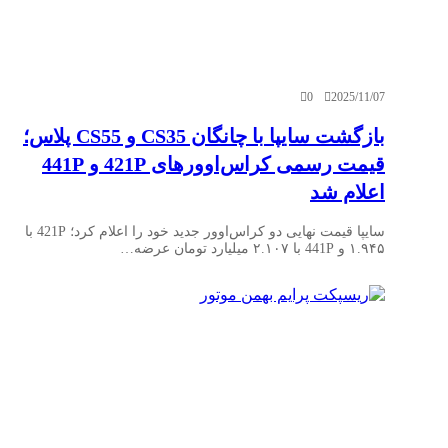
0
2025/11/07
بازگشت سایپا با چانگان CS35 و CS55 پلاس؛
قیمت رسمی کراس‌اوورهای 421P و 441P
اعلام شد
سایپا قیمت نهایی دو کراس‌اوور جدید خود را اعلام کرد؛ 421P با
۱.۹۴۵ و 441P با ۲.۱۰۷ میلیارد تومان عرضه…