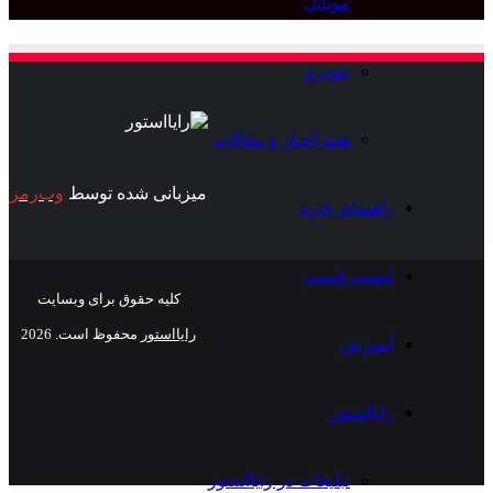
موبایل
برای
خودرو
همه اخبار و مقالات
میزبانی شده توسط
وب‌رمز
راهنمای خرید
لیست قیمت
کلیه حقوق برای وبسایت
رایااستور
محفوظ است. 2026
آموزش
ایکس
خوراک
رایااستور
تبلیغات در رایااستور