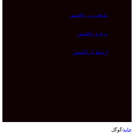
تبلیغات در رایااستور
درباره رایااستور
ارتباط با رایااستور
ورود
تغییر
پوسته
جستجو
خانه
/
گوگل
برای