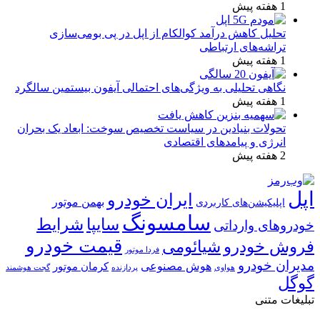
1 هفته پیش
تحلیل کاهش درآمد کوالکام از اپل در پی بومی‌سازی
تراشه‌های ارتباطی
1 هفته پیش
نگاهی تحلیلی به ویژگی‌های احتمالی آیفون بیستمین سالگرد
1 هفته پیش
تحولات بنیادین در سیاست تخصیص سوخت: ابعاد یک بحران
انرژی و پیامدهای اقتصادی
2 هفته پیش
اپل
ایران خودرو
بهمن موتور
اپلیکیشن‌های کاربردی
سامسونگ
شرایط
سایپا
خودروهای وارداتی
قیمت خودرو
فروش خودرو
شیائومی
فردا موتور
مدیران خودرو
هوش مصنوعی
کرمان موتور
پردازنده
هواوی
گجت هوشمند
گوگل
تبلیغات متنی