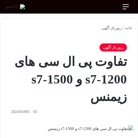
منو
جستجو برای
ورود
تغییر پوسته
خانه
/
رپورتاژ آگهی
رپورتاژ آگهی
تفاوت پی ال سی های
s7-1200 و s7-1500
زیمنس
2024/03/09
0