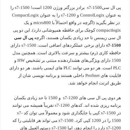
پی ال سیs7-1500 برادر بزرگتر ورژن 1200 است! s7-1500 را
به عنوان ControlLogix و s7-1200 را به عنوان CompactLogix
در نظر بگیرید (اگرچه در واقع احتمالاً با micro800 و یک
compactlogix کوچک برای حافظه همپوشانی دارد). این دو پی
ال سی زیمنس تا حد زیادی یکسان هستند، اگرچه
پی ال سی
s7-1500
دارای برخی عملکردهای اضافی است. s7-1500 دارای
حافظه کاری (رم) بیشتر و سرعت بالاتری است. همچنین مدل
1500 دارای ویژگی‌های هشداردهنده مبتنی بر تشخیص HW و
PLC است. هر دو می توانند PLC های ایمنی باشند. هر دو دارای
قابلیت های Profinet داخلی هستند و برنامه نویسی شان از
طریق اترنت انجام خواهد شد.
هر دوی پی ال سی های s7-1200 و 1500 تا حد زیادی یکسان
برنامه ریزی شده اند. کدهای s7-1200 تقریباً همیشه می توانند
در s7-1500 کپی یا جایگذاری شود و معمولاً می توان کد s7-
1500 را در 1200 کپی کرد. s7-1500 می تواند هر قابلیتی را که
s7-1200 دارد را انجام دهد، اما s7-1500 دستورالعمل های