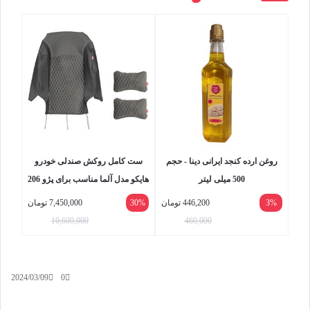
روغن ارده کنجد ایرانی دینا - حجم
ست کامل روکش صندلی خودرو
500 میلی لیتر
هایکو مدل آلما مناسب برای پژو 206
و 207
3%
446,200
تومان
30%
7,450,000
تومان
10,600,000
460,000
2024/03/09
0
ایکس
واتس
تلگرام
لینکداین
اشتراک