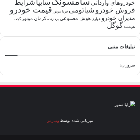
سامسونگ
شرایط
سایپا
خودروهای وارداتی
قیمت خودرو
فروش خودرو
شیائومی
فردا موتور
مدیران خودرو
هوش مصنوعی
کرمان موتور
پردازنده
هواوی
گجت
گوگل
هوشمند
تبلیغات متنی
سرور hp
میزبانی شده توسط
وب‌رمز