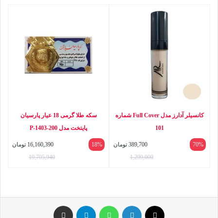
کانسیلر آدارز مدل Full Cover شماره
سکه طلا گرمی 18 عیار پارسیان
101
پایتخت مدل P-1403-200
70%
389,700
تومان
18%
16,160,390
تومان
19,705,940
1,299,000
ایکس
لینکداین
واتس آپ
تلگرام
اشتراک گذاری با ایمیل