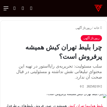
ورود
تغییر پوسته
منو
جستجو ب
خانه
/
رپورتاژ آگهی
رپورتاژ آگهی
چرا بلیط تهران کیش همیشه
پرفروش است؟
سلب‌ مسئولیت: تحریریه‌ی رایااستور در تهیه‌ این
محتوای تبلیغاتی نقش نداشته و مسئولیتی در قبال
صحت آن ندارد.
0
2025/02/19
بلیط هواپیما تهران کیش
همیشه در صدر فروش بلیط‌های پرطرفدار