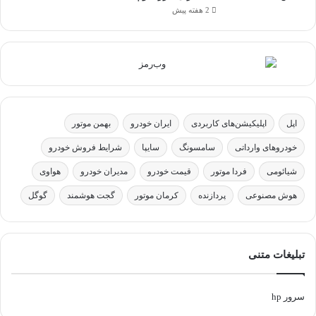
2 هفته پیش
اپل
اپلیکیشن‌های کاربردی
ایران خودرو
بهمن موتور
خودروهای وارداتی
سامسونگ
سایپا
شرایط فروش خودرو
شیائومی
فردا موتور
قیمت خودرو
مدیران خودرو
هواوی
هوش مصنوعی
پردازنده
کرمان موتور
گجت هوشمند
گوگل
تبلیغات متنی
سرور hp