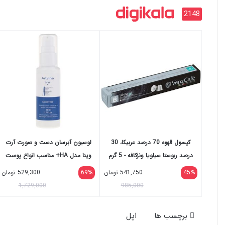
2148
کپسول قهوه 70 درصد عربيكا، 30
لوسیون آبرسان دست و صورت آرت
درصد ربوستا سیلویا ونزکافه - 5 گرم
وینا مدل HA+ مناسب انواع پوست
بسته 10 عددی
حجم 50 میلی لیتر
45%
541,750
تومان
69%
529,300
تومان
1,729,000
985,000
برچسب ها
اپل