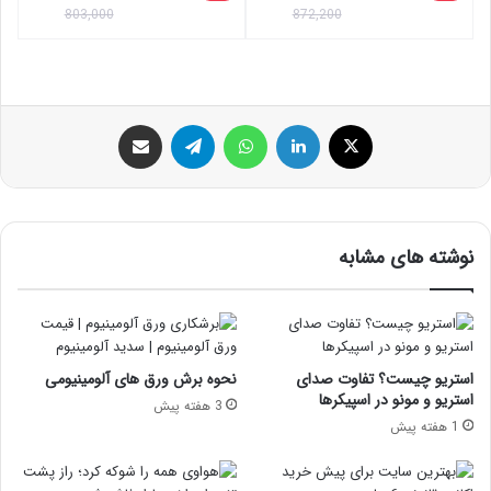
803,000
872,200
ایکس
لینکداین
واتس آپ
تلگرام
اشتراک گذاری با ایمیل
نوشته های مشابه
استریو چیست؟ تفاوت صدای
نحوه برش ورق های آلومینیومی
استریو و مونو در اسپیکرها
3 هفته پیش
1 هفته پیش