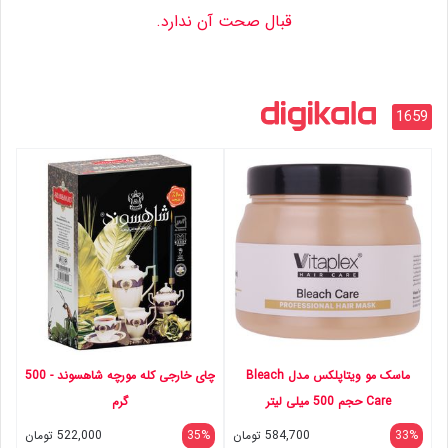
قبال صحت آن ندارد.
1659
ماسک مو ویتاپلکس مدل Bleach
چای خارجی کله مورچه شاهسوند - 500
Care حجم 500 میلی لیتر
گرم
33%
584,700
تومان
35%
522,000
تومان