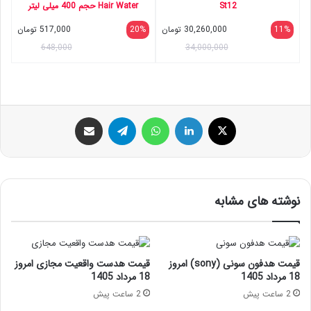
St12
Hair Water حجم 400 میلی لیتر
11%
30,260,000
تومان
20%
517,000
تومان
648,000
34,000,000
ایکس
لینکداین
واتس آپ
تلگرام
اشتراک گذاری با ایمیل
نوشته های مشابه
قیمت هدفون سونی (sony) امروز
قیمت هدست واقعیت مجازی امروز
18 مرداد 1405
18 مرداد 1405
2 ساعت پیش
2 ساعت پیش