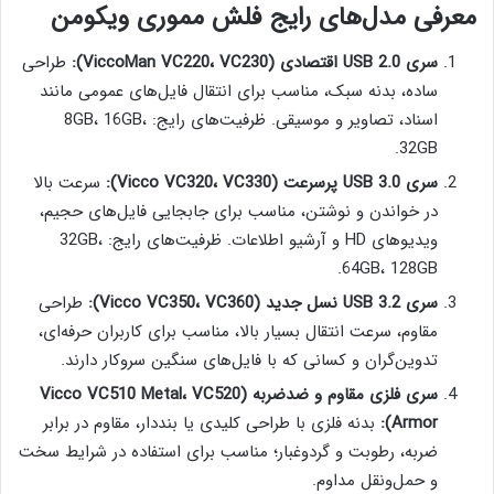
معرفی مدل‌های رایج فلش مموری ویکومن
سری USB 2.0 اقتصادی (ViccoMan VC220، VC230):
طراحی
ساده، بدنه سبک، مناسب برای انتقال فایل‌های عمومی مانند
اسناد، تصاویر و موسیقی. ظرفیت‌های رایج: 8GB، 16GB،
32GB.
سری USB 3.0 پرسرعت (Vicco VC320، VC330):
سرعت بالا
در خواندن و نوشتن، مناسب برای جابجایی فایل‌های حجیم،
ویدیوهای HD و آرشیو اطلاعات. ظرفیت‌های رایج: 32GB،
64GB، 128GB.
سری USB 3.2 نسل جدید (Vicco VC350، VC360):
طراحی
مقاوم، سرعت انتقال بسیار بالا، مناسب برای کاربران حرفه‌ای،
تدوین‌گران و کسانی که با فایل‌های سنگین سروکار دارند.
سری فلزی مقاوم و ضدضربه (Vicco VC510 Metal، VC520
Armor):
بدنه فلزی با طراحی کلیدی یا بنددار، مقاوم در برابر
ضربه، رطوبت و گردوغبار؛ مناسب برای استفاده در شرایط سخت
و حمل‌ونقل مداوم.