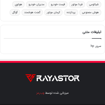
شیائومی
فردا موتور
قیمت خودرو
مدیران خودرو
هواوی
هوش مصنوعی
پردازنده
کرمان موتور
گجت هوشمند
گوگل
تبلیغات متنی
سرور hp
میزبانی شده توسط
وب‌رمز