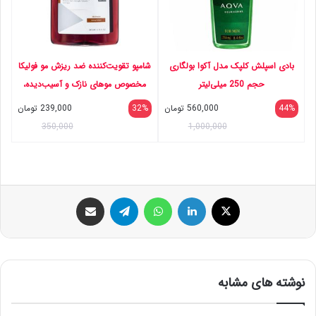
بادی اسپلش کلپک مدل آکوا بولگاری
شامپو تقویت‌کننده ضد ریزش مو فولیکا
حجم 250 میلی‌لیتر
مخصوص موهای نازک و آسیب‌دیده،
حجم 200 میلی‌لیتر، حاوی ویتامین‌های
44%
560,000
تومان
32%
239,000
تومان
B7 و B6، کافئین و زینک سولفات،
350,000
1,000,000
افزایش جریان خون مویرگی پوست سر
و تقویت پیاز مو با عصاره آرنیکا
ایکس
لینکداین
واتس آپ
تلگرام
اشتراک گذاری با ایمیل
نوشته های مشابه