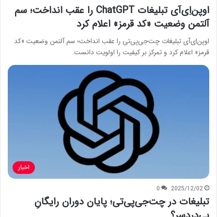
اوپن‌اِی‌آی تبلیغات ChatGPT را عقب انداخت؛ سم
آلتمن وضعیت «کد قرمز» اعلام کرد
اوپن‌اِی‌آی تبلیغات چت‌جی‌پی‌تی را عقب انداخت؛ سم آلتمن وضعیت «کد
قرمز» اعلام کرد و تمرکز بر کیفیت را اولویت دانست.
اخبار
0
2025/12/02
تبلیغات در چت‌جی‌پی‌تی؛ پایان دوران رایگانِ
بی‌دردسر؟