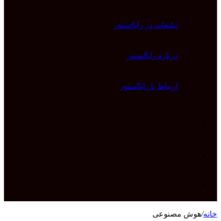
تبلیغات در رایااستور
درباره رایااستور
ارتباط با رایااستور
ورود
تغییر
پوسته
جستجو
خانه
/
هوش مصنوعی
برای