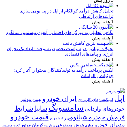
5 روز پیش
تحلیل کاهش درآمد کوالکام از اپل در پی بومی‌سازی
تراشه‌های ارتباطی
1 هفته پیش
نگاهی تحلیلی به ویژگی‌های احتمالی آیفون بیستمین سالگرد
1 هفته پیش
تحولات بنیادین در سیاست تخصیص سوخت: ابعاد یک بحران
انرژی و پیامدهای اقتصادی
1 هفته پیش
ایکس پرداخت درآمد به تولیدکنندگان محتوا را آغاز کرد:
جزئیات و الزامات
1 هفته پیش
اپل
ایران خودرو
بهمن موتور
اپلیکیشن‌های کاربردی
سامسونگ
شرایط
سایپا
خودروهای وارداتی
قیمت خودرو
فروش خودرو
شیائومی
فردا موتور
مدیران خودرو
هوش مصنوعی
کرمان موتور
پردازنده
هواوی
گجت هوشمند