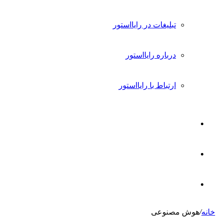
تبلیغات در رایااستور
درباره رایااستور
ارتباط با رایااستور
ورود
تغییر
پوسته
جستجو
خانه
/
هوش مصنوعی
برای