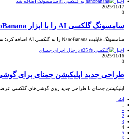
اخبار
2025/11/17
0
سامسونگ گلکسی AI را با ابزار NanoBanana گوگل ارتقاء داد
سامسونگ قابلیت NanoBanana را به گلکسی AI اضافه کرد؛ سلفی‌ها و تصاویر روزانه با هوش مصنوعی بازطراحی می‌شوند.
اخبار
2025/11/16
0
طراحی جدید اپلیکیشن جمنای برای گوشی
اپلیکیشن جمنای با طراحی جدید روی گوشی‌های گلکسی عرضه 
ابتدا
...
«
2
3
4
5
6