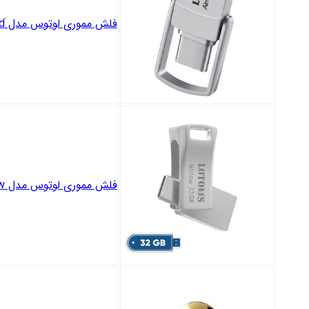
فلش مموری لوتوس مدل َAlmond ظرفیت 32 گیگابایت با رابط Type-c ,OTG ,USB3
فلش مموری لوتوس مدل Willow ظرفیت 32 گیگابایت با رابط USB-C و USB3.2