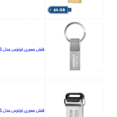
فلش مموری لوتوس مدل L706 ظرفیت 16 گیگابایت
فلش مموری لوتوس مدل L806 ظرفیت 128 گیگابایت با رابطUSB