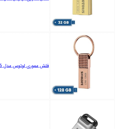
فلش مموری لوتوس مدل L706 ظرفیت 128 گیگابایت با رابط USB