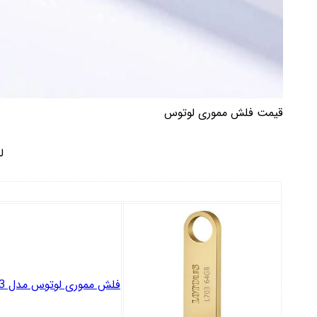
قیمت فلش مموری لوتوس
ل
فلش مموری لوتوس مدل L703 ظرفیت 64 گیگابایت با رابط USB2