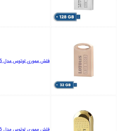
فلش مموری لوتوس مدل L815 ظرفیت 32 گیگابایت با رابط USB3.2
فلش مموری لوتوس مدل L816 ظرفیت 32 گیگابایت با رابط USB3.2