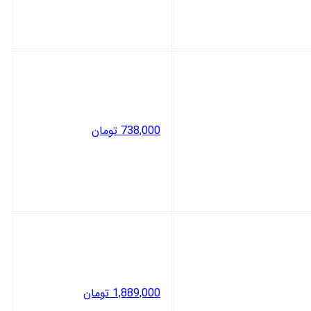
738,000
تومان
1,889,000
تومان