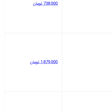
738,000
تومان
1,879,000
تومان