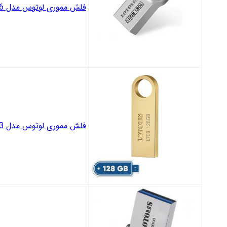
فلش مموری لوتوس مدل L806 ظرفیت 16 گیگابایت
فلش مموری لوتوس مدل L703 ظرفیت 128 گیگابایت با رابطUSB