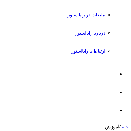
تبلیغات در رایااستور
درباره رایااستور
ارتباط با رایااستور
ورود
تغییر
پوسته
جستجو
خانه
/
آموزش
برای