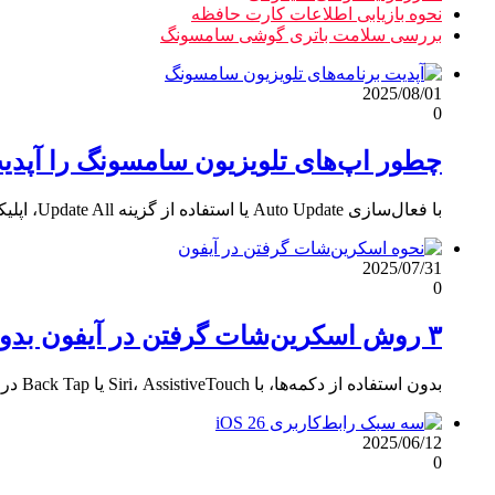
نحوه بازیابی اطلاعات کارت حافظه
بررسی سلامت باتری گوشی سامسونگ
2025/08/01
0
چطور اپ‌های تلویزیون سامسونگ را آپدی
با فعال‌سازی Auto Update یا استفاده از گزینه Update All، اپلیکیشن‌های تلویزیون سامسونگ را همیشه به‌روز نگه دارید و از…
2025/07/31
0
۳ روش اسکرین‌شات گرفتن در آیفون بدون لمس دکمه‌ها
بدون استفاده از دکمه‌ها، با Siri، AssistiveTouch یا Back Tap در آیفون عکس صفحه بگیرید؛ سریع، حرفه‌ای و مناسب.
2025/06/12
0