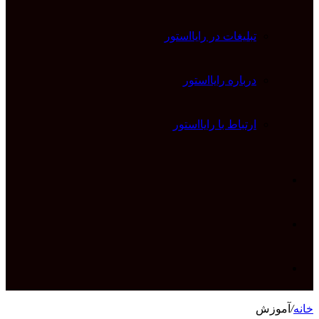
تبلیغات در رایااستور
درباره رایااستور
ارتباط با رایااستور
ورود
تغییر
پوسته
جستجو
خانه
/
آموزش
برای