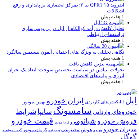
اندروید ۱۵ QPR1 بتا ۳: تمرکز انحصاری بر پایداری و رفع
اشکالات
1 هفته پیش
تحلیل کاهش درآمد کوالکام از اپل در پی بومی‌سازی
تراشه‌های ارتباطی
1 هفته پیش
نگاهی تحلیلی به ویژگی‌های احتمالی آیفون بیستمین سالگرد
1 هفته پیش
تحولات بنیادین در سیاست تخصیص سوخت: ابعاد یک بحران
انرژی و پیامدهای اقتصادی
1 هفته پیش
اپل
ایران خودرو
بهمن موتور
اپلیکیشن‌های کاربردی
سامسونگ
شرایط
سایپا
خودروهای وارداتی
قیمت خودرو
فروش خودرو
شیائومی
فردا موتور
مدیران خودرو
هوش مصنوعی
کرمان موتور
پردازنده
هواوی
گجت هوشمند
گوگل