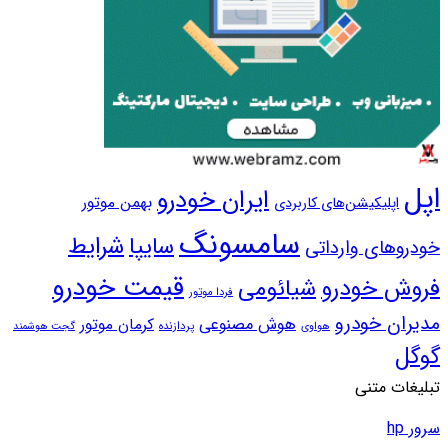
پل
ایران خودرو
بهمن موتور
اپلیکیشن‌های کاربردی
سامسونگ
سایپا
شرایط
ودروهای وارداتی
قیمت خودرو
روش خودرو
شیائومی
فردا موتور
دیران خودرو
هوش مصنوعی
کرمان موتور
پردازنده
هواوی
گجت هوشمند
وگل
بلیغات متنی
ور hp