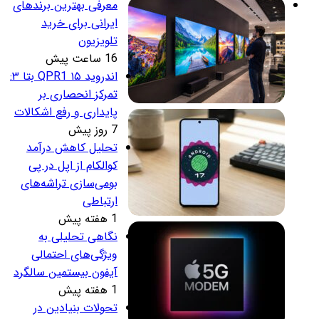
معرفی بهترین برندهای
ایرانی برای خرید
تلویزیون
16 ساعت پیش
اندروید ۱۵ QPR1 بتا ۳:
تمرکز انحصاری بر
پایداری و رفع اشکالات
7 روز پیش
تحلیل کاهش درآمد
کوالکام از اپل در پی
بومی‌سازی تراشه‌های
ارتباطی
1 هفته پیش
نگاهی تحلیلی به
ویژگی‌های احتمالی
آیفون بیستمین سالگرد
1 هفته پیش
تحولات بنیادین در