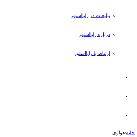
تبلیغات در رایااستور
درباره رایااستور
ارتباط با رایااستور
ورود
تغییر
پوسته
جستجو
خانه
/
هواوی
برای